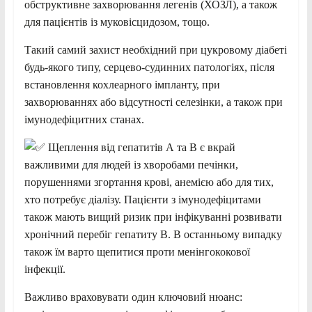
обструктивне захворювання легенів (ХОЗЛ), а також
для пацієнтів із муковісцидозом, тощо.
Такий самий захист необхідний при цукровому діабеті
будь-якого типу, серцево-судинних патологіях, після
встановлення кохлеарного імпланту, при
захворюваннях або відсутності селезінки, а також при
імунодефіцитних станах.
Щеплення від гепатитів А та В є вкрай
важливими для людей із хворобами печінки,
порушеннями згортання крові, анемією або для тих,
хто потребує діалізу. Пацієнти з імунодефіцитами
також мають вищий ризик при інфікуванні розвивати
хронічний перебіг гепатиту В. В останньому випадку
також їм варто щепитися проти менінгококової
інфекції.
Важливо враховувати один ключовий нюанс: