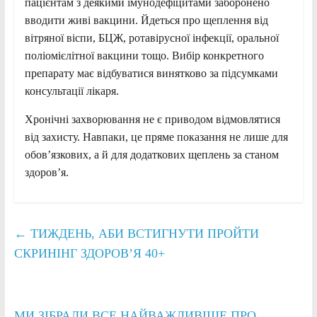
пацієнтам з деякими імунодефіцитами заборонено
вводити живі вакцини. Йдеться про щеплення від
вітряної віспи, БЦЖ, ротавірусної інфекції, оральної
поліомієлітної вакцини тощо. Вибір конкретного
препарату має відбуватися винятково за підсумками
консультації лікаря.
Хронічні захворювання не є приводом відмовлятися
від захисту. Навпаки, це пряме показання не лише для
обов’язкових, а й для додаткових щеплень за станом
здоров’я.
←
ТИЖДЕНЬ, АБИ ВСТИГНУТИ ПРОЙТИ
СКРИНІНГ ЗДОРОВ’Я 40+
МИ ЗІБРАЛИ ВСЕ НАЙВАЖЛИВІШЕ ПРО