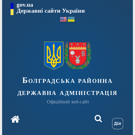
Перейти
gov.ua
Державні сайти України
до
вмісту
Болградська районна
державна адміністрація
Офіційний веб-сайт