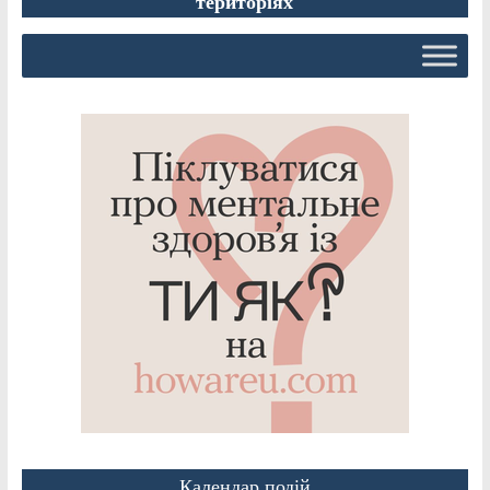
територіях
Календар подій