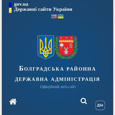
Перейти
gov.ua
Державні сайти України
до
вмісту
Болградська районна
державна адміністрація
Офіційний веб-сайт