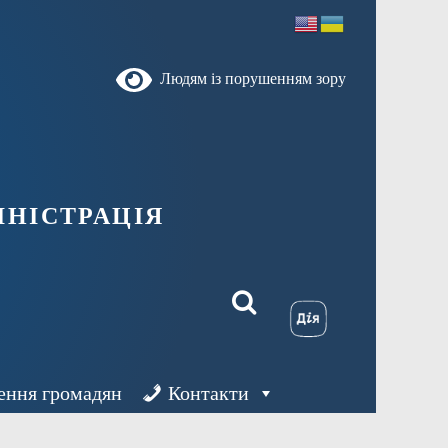
Людям із порушенням зору
ністрація
ення громадян
Контакти