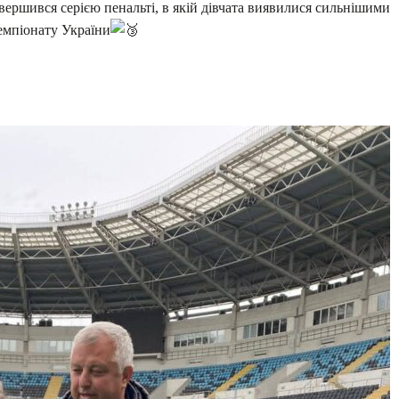
вершився серією пенальті, в якій дівчата виявилися сильнішими
емпіонату України