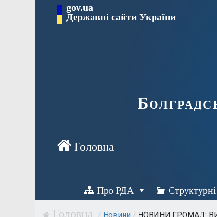
Перейти
gov.ua
Державні сайти України
до
вмісту
Болградс
Про РДА
Структурні
/
Новини
/
НОВИНИ ГРОМАД: ВИ