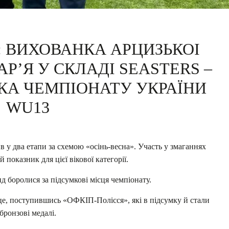
 ВИХОВАНКА АРЦИЗЬКОІ
ʼЯ У СКЛАДІ SEASTERS –
КА ЧЕМПІОНАТУ УКРАЇНИ
WU13
у два етапи за схемою «осінь-весна». Участь у змаганнях
й показник для цієї вікової категорії.
нд боролися за підсумкові місця чемпіонату.
ісце, поступившись «ОФКІП-Полісся», які в підсумку й стали
бронзові медалі.