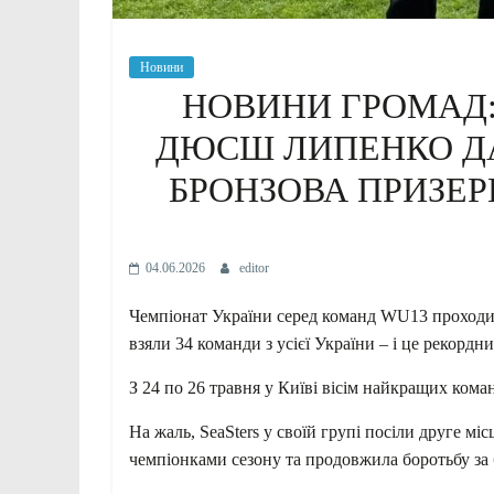
Новини
НОВИНИ ГРОМАД:
ДЮСШ ЛИПЕНКО ДАР
БРОНЗОВА ПРИЗЕР
04.06.2026
editor
Чемпіонат України серед команд WU13 проходив 
взяли 34 команди з усієї України – і це рекордни
З 24 по 26 травня у Київі вісім найкращих кома
На жаль, SeaSters у своїй групі посіли друге м
чемпіонками сезону та продовжила боротьбу за 