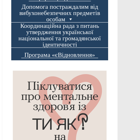
Допомога постраждалим від
вибухонебезпечних предметів
особам
Координаційна рада з питань
утвердження української
національної та громадянської
ідентичності
Програма «єВідновлення»