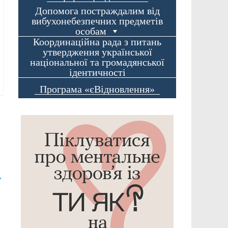
Допомога постраждалим від
вибухонебезпечних предметів
особам
Координаційна рада з питань
утвердження української
національної та громадянської
ідентичності
Програма «єВідновлення»
→