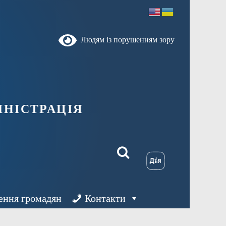
Людям із порушенням зору
ністрація
ення громадян
Контакти