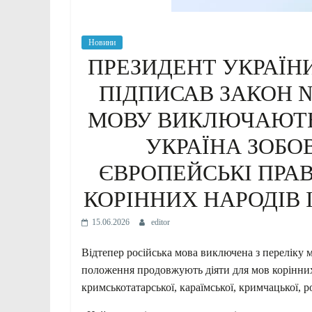
Новини
ПРЕЗИДЕНТ УКРАЇН
ПІДПИСАВ ЗАКОН №
МОВУ ВИКЛЮЧАЮТЬ 
УКРАЇНА ЗОБО
ЄВРОПЕЙСЬКІ ПРА
КОРІННИХ НАРОДІВ 
15.06.2026
editor
Відтепер російська мова виключена з переліку мо
положення продовжують діяти для мов корінних 
кримськотатарської, караїмської, кримчацької, р