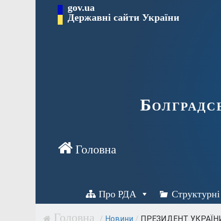
Перейти
gov.ua
Державні сайти України
до
вмісту
Болградс
Про РДА
Структурні
/
Новини
/
ПРЕЗИДЕНТ УКРАЇН