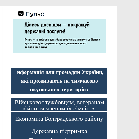
Інформація для громадян України,
які проживають на тимчасово
окупованих територіях
Військовослужбовцям, ветеранам
війни та членам їх сімей
Економіка Болградського району
Державна підтримка