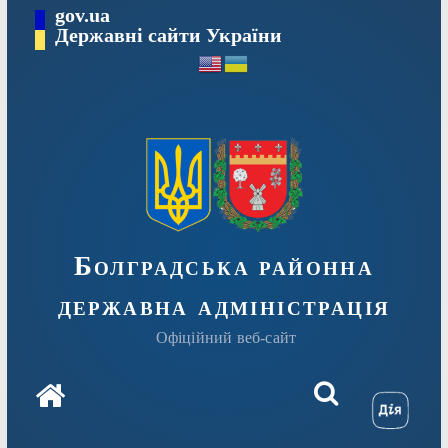
Перейти
gov.ua
Державні сайти України
до
вмісту
Болградська районна
державна адміністрація
Офіційний веб-сайт