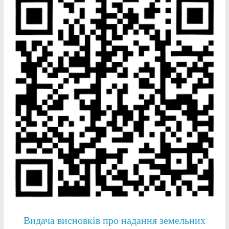
Видача висновків про надання земельних