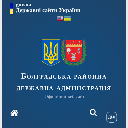
Перейти
gov.ua
Державні сайти України
до
вмісту
Болградська районна
державна адміністрація
Офіційний веб-сайт