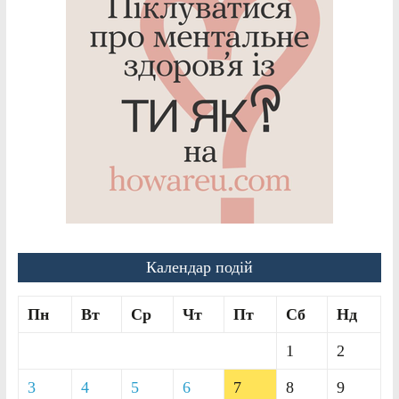
Календар подій
Пн
Вт
Ср
Чт
Пт
Сб
Нд
1
2
3
4
5
6
7
8
9