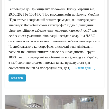
Відповідно до Прикінцевих положень Закону України від
29.06.2021 № 1584-ІХ “Про внесення змін до Закону України
“Про статус і соціальний захист громадян, які постраждали
внаслідок Чорнобильської катастрофи” щодо підвищення
рівня пенсійного забезпечення окремих категорій осіб” для
осіб з числа учасників ліквідації наслідків аварії на ЧАЕС,
стосовно яких встановлено причинний зв’язок інвалідності з
Чорнобильською катастрофою, визначені такі мінімальні
розміри пенсійних виплат: для осіб з інвалідністю I групи –
100% розміру середньої заробітної плати (доходу) в Україні,
з якої сплачено страхові внески та яка враховується для
обчислення пенсії за попередній рік, для
[…Читати далі…]
Read more