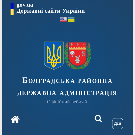
Перейти
gov.ua
Державні сайти України
до
вмісту
Болградська районна
державна адміністрація
Офіційний веб-сайт