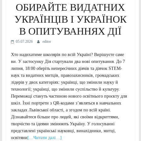
ОБИРАЙТЕ ВИДАТНИХ
УКРАЇНЦІВ І УКРАЇНОК
В ОПИТУВАННЯХ ДІЇ
05.07.2026
editor
Хто надихатиме школярів по всій Україні? Вирішуєте саме
ви. У застосунку Дія стартували два нові опитування. До 7
липня, 18:00 оберіть непересічних діячів та діячок STEM-
наук та видатних митців, правозахисників, громадських
лідерів у двох категоріях: українці, що змінили науку й
технології; українці, що змінили суспільство й культуру.
Переможці стануть частиною нового освітнього проєкту для
шкіл. Їхні портрети з QR-кодами з’являться в навчальних
закладах Львівської області, а згодом по всій країні.
Дізнавайтеся більше про людей, які своїми відкриттями,
творчістю та ідеями змінюють Україну. У голосуванні
представлені українські науковці, винахідники, митці,
освітяни
[…Читати далі…]