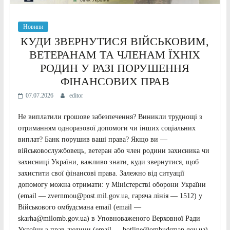
Новини
КУДИ ЗВЕРНУТИСЯ ВІЙСЬКОВИМ,
ВЕТЕРАНАМ ТА ЧЛЕНАМ ЇХНІХ
РОДИН У РАЗІ ПОРУШЕННЯ
ФІНАНСОВИХ ПРАВ
07.07.2026
editor
Не виплатили грошове забезпечення? Виникли труднощі з
отриманням одноразової допомоги чи інших соціальних
виплат? Банк порушив ваші права? Якщо ви —
військовослужбовець, ветеран або член родини захисника чи
захисниці України, важливо знати, куди звернутися, щоб
захистити свої фінансові права. Залежно від ситуації
допомогу можна отримати: у Міністерстві оборони України
(email — zvernmou@post.mil.gov.ua, гаряча лінія — 1512) у
Військового омбудсмана email (email —
skarha@milomb.gov.ua) в Уповноваженого Верховної Ради
України з прав людини (email — hotline@ombudsman.gov.ua)