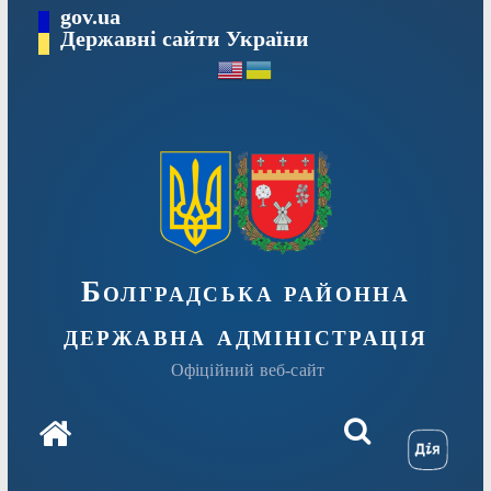
Перейти
gov.ua
Державні сайти України
до
вмісту
Болградська районна
державна адміністрація
Офіційний веб-сайт