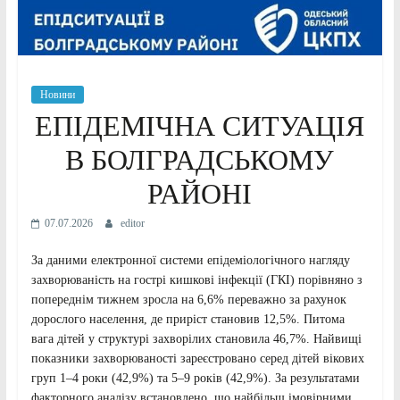
Новини
ЕПІДЕМІЧНА СИТУАЦІЯ
В БОЛГРАДСЬКОМУ
РАЙОНІ
07.07.2026
editor
За даними електронної системи епідеміологічного нагляду
захворюваність на гострі кишкові інфекції (ГКІ) порівняно з
попереднім тижнем зросла на 6,6% переважно за рахунок
дорослого населення, де приріст становив 12,5%. Питома
вага дітей у структурі захворілих становила 46,7%. Найвищі
показники захворюваності зареєстровано серед дітей вікових
груп 1–4 роки (42,9%) та 5–9 років (42,9%). За результатами
факторного аналізу встановлено, що найбільш імовірними