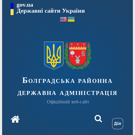
Перейти
gov.ua
Державні сайти України
до
вмісту
Болградська районна
державна адміністрація
Офіційний веб-сайт