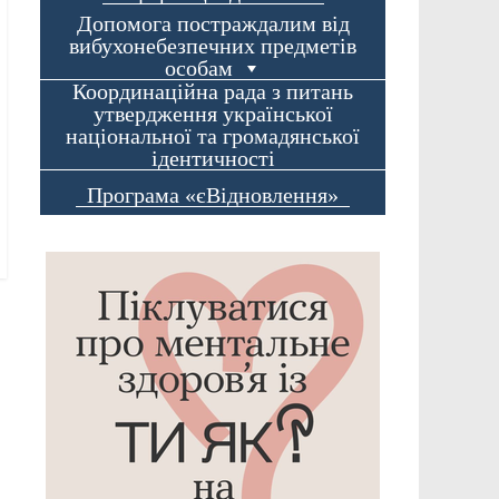
Допомога постраждалим від
вибухонебезпечних предметів
особам
Координаційна рада з питань
утвердження української
національної та громадянської
ідентичності
Програма «єВідновлення»