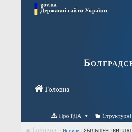
Перейти
gov.ua
Державні сайти України
до
вмісту
Болградс
Про РДА
Структурні
/
Новини
/
ЗБІЛЬШЕНО ВИПЛАТИ 