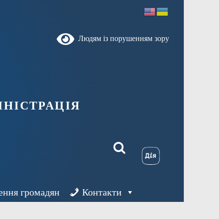
Людям із порушенням зору
ністрація
ення громадян
Контакти