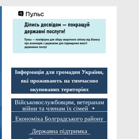
Інформація для громадян України,
які проживають на тимчасово
окупованих територіях
Військовослужбовцям, ветеранам
війни та членам їх сімей
Економіка Болградського району
Державна підтримка