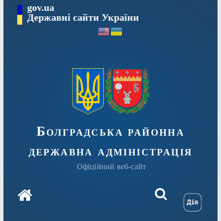
Перейти
gov.ua
Державні сайти України
до
вмісту
Болградська районна
державна адміністрація
Офіційний веб-сайт