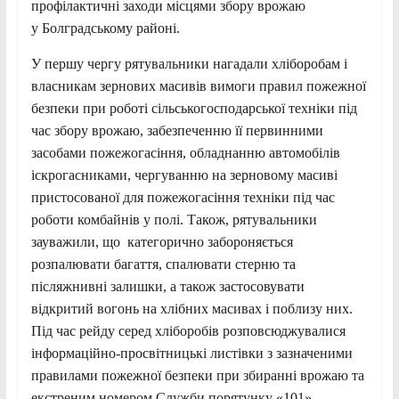
профілактичні заходи місцями збору врожаю
у Болградському районі.
У першу чергу рятувальники нагадали хліборобам і
власникам зернових масивів вимоги правил пожежної
безпеки при роботі сільськогосподарської техніки під
час збору врожаю, забезпеченню її первинними
засобами пожежогасіння, обладнанню автомобілів
іскрогасниками, чергуванню на зерновому масиві
пристосованої для пожежогасіння техніки під час
роботи комбайнів у полі. Також, рятувальники
зауважили, що категорично забороняється
розпалювати багаття, спалювати стерню та
післяжнивні залишки, а також застосовувати
відкритий вогонь на хлібних масивах і поблизу них.
Під час рейду серед хліборобів розповсюджувалися
інформаційно-просвітницькі листівки з зазначеними
правилами пожежної безпеки при збиранні врожаю та
екстреним номером Служби порятунку «101».