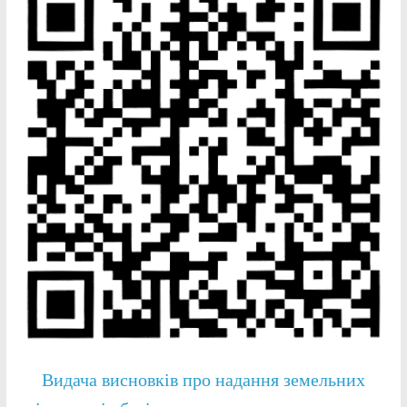
Видача висновків про надання земельних