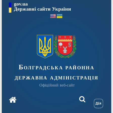
Перейти
gov.ua
Державні сайти України
до
вмісту
Болградська районна
державна адміністрація
Офіційний веб-сайт