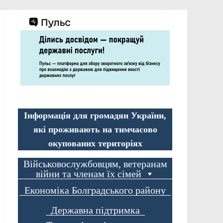
Інформація для громадян України,
які проживають на тимчасово
окупованих територіях
Військовослужбовцям, ветеранам
війни та членам їх сімей
Економіка Болградського району
Державна підтримка