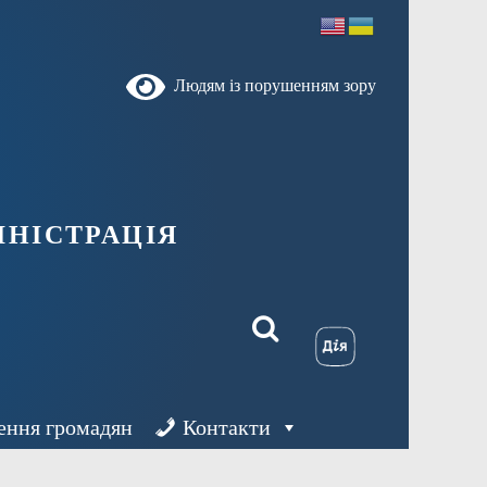
Людям із порушенням зору
ністрація
ення громадян
Контакти