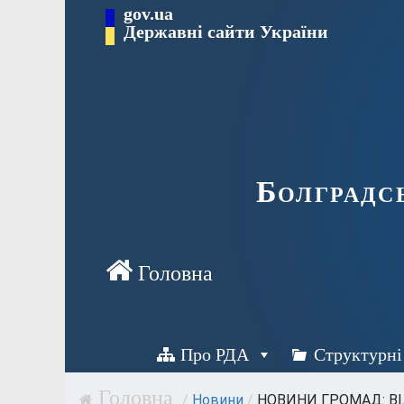
Перейти
gov.ua
Державні сайти України
до
вмісту
Болградс
Про РДА
Структурні
/
Новини
/
НОВИНИ ГРОМАД: ВІ