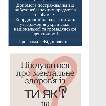
Допомога постраждалим від
вибухонебезпечних предметів
особам
Координаційна рада з питань
утвердження української
національної та громадянської
ідентичності
Програма «єВідновлення»