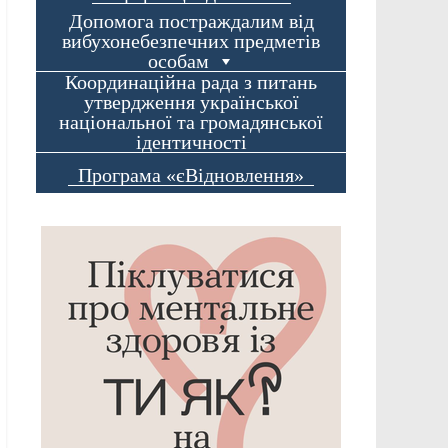
Допомога постраждалим від
вибухонебезпечних предметів
особам
Координаційна рада з питань
утвердження української
національної та громадянської
ідентичності
Програма «єВідновлення»