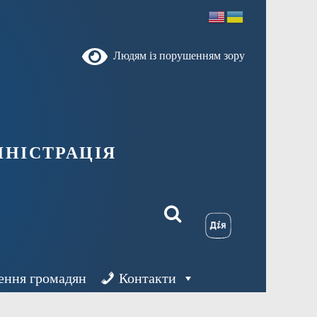
Людям із порушенням зору
ністрація
ення громадян
Контакти