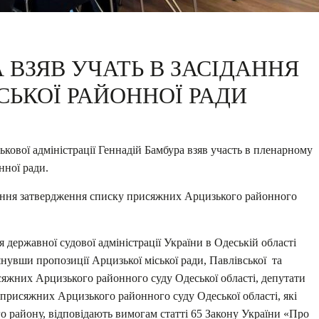
 ВЗЯВ УЧАТЬ В ЗАСІДАННЯ
СЬКОЇ РАЙОННОЇ РАДИ
ькової адміністрації Геннадій Бамбура взяв участь в пленарному
нної ради.
тання затвердження списку присяжних Арцизького районного
 державної судової адміністрації України в Одеській області
увши пропозиції Арцизької міської ради, Павлівської та
сяжних Арцизького районного суду Одеської області, депутати
присяжних Арцизького районного суду Одеської області, які
о району, відповідають вимогам статті 65 Закону України «Про