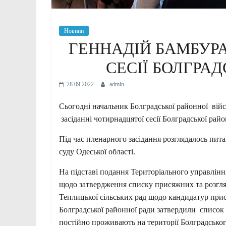
Новини
ГЕННАДІЙ БАМБУРА
СЕСІЇ БОЛГРАД
28.09.2022
admin
Сьогодні начальник Болградської районної війс
засіданні чотирнадцятої сесії Болградської райо
Під час пленарного засідання розглядалось пи
суду Одеської області.
На підставі подання Територіального управління
щодо затвердження списку присяжних та розглян
Теплицької сільських рад щодо кандидатур при
Болградської районної ради затвердили список 
постійно проживають на території Болградськог