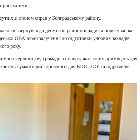
ти присяжними.
утніх зі станом справ у Болградському району.
аклієв звернувся до депутатів районної ради та подякував їм
еської ОВА щодо залучення до підготовки учбових закладів
ного року.
допомоги керівництву громади з пошуку житлових приміщень для
 коштів, гуманітарної допомоги для ВПО, ЗСУ та підрозділів