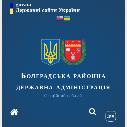
Перейти
gov.ua
Державні сайти України
до
вмісту
Болградська районна
державна адміністрація
Офіційний веб-сайт