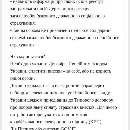
• наявність інформації про таких осіб в реєстрі
застрахованих осіб Державного реєстру
загальнообов’язкового державного соціального
страхування;
• таким особам не призначено пенсію в солідарній
системі загальнообов’язкового державного пенсійного
страхування.
Як скористатися?
Необхідно укласти Договір з Пенсійним фондом
України, сплатити внески – за себе, або на користь
іншої особи.
Договір укладається в електронній формі через
вебпортал електронних послуг Пенсійного фонду
України шляхом приєднання до Типового договору
про добровільну сплату страхових внесків. Для цього
потрібно авторизуватись за допомогою
кваліфікованого електронного підпису (КЕП),
Дія.Підпису або системи GOV.ID.