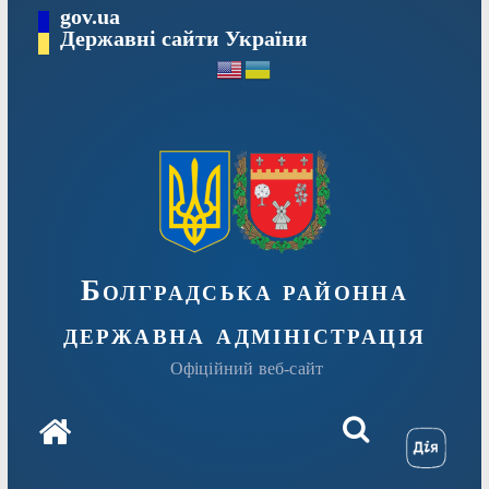
Перейти
gov.ua
Державні сайти України
до
вмісту
Болградська районна
державна адміністрація
Офіційний веб-сайт