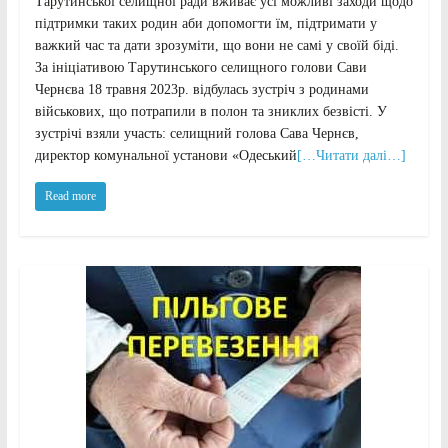
Тарутинської селищної ради вживає усі можливі заходи щодо
підтримки таких родин аби допомогти їм, підтримати у
важкий час та дати зрозуміти, що вони не самі у своїй біді.
За ініціативою Тарутинського селищного голови Сави
Чернєва 18 травня 2023р. відбулась зустріч з родинами
військових, що потрапили в полон та зниклих безвісті. У
зустрічі взяли участь: селищний голова Сава Чернєв,
директор комунальної установи «Одеський
[…Читати далі…]
Read more