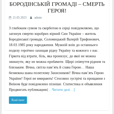
БОРОДІНСЬКІЙ ГРОМАДІ – СМЕРТЬ
ГЕРОЯ!
21.05.2023
admin
З глибоким сумом та скорботою в серці повідомляємо, що
загинув смертю хоробрих вірний Син України – житель
Бородінської громади, Соломицький Валерій Трифонович,
18.03.1985 року народження. Мужній воїн до останнього
подиху героїчно захищав рідну Україну та кожного з нас.
Гіркота від втрати, біль, яка пронизує, до якої не можна
звикнути, яку не можна пробачити. Щирі співчуття рідним та
близьким. Вічна, світла пам’ять й слава Герою… Наша
безмежна шана полеглому Захисникові! Вічна пам’ять Герою
України! Герої не вмирають! Стосовно зустрічі та прощання з
Воїном буде повідомлено пізніше. Статистика и объявления
Продвигать публикацию
[…Читати далі…]
Read more