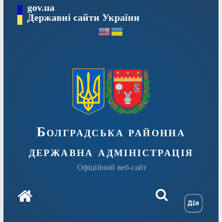
Перейти
gov.ua
Державні сайти України
до
вмісту
Болградська районна
державна адміністрація
Офіційний веб-сайт