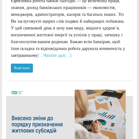
Ефективна робота банків сьогодні — це величезна праця,
знання, досвід банківських працівників — економістів,
менеджерів, адміністраторів, касирів та багатьох інших. Усі
Ви заслуговуєте щирих слів подяки й найкращих побажань.
У цей святковий день я зичу вам миру, міцного здоров’я,
нескінченної життєвої енергії та успіхів у праці, затишку і
благополуччя вашим родинам. Бажаю всім банкірам, щоб
їхня складна та відповідальна робота дарувала впевненість у
завтрашньому
[…Читати далі…]
Read more