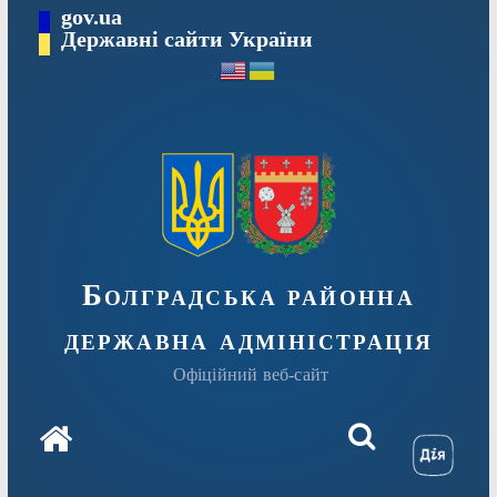
Перейти
gov.ua
Державні сайти України
до
вмісту
Болградська районна
державна адміністрація
Офіційний веб-сайт