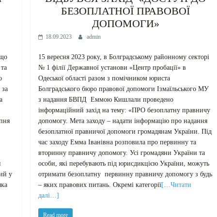
БЕЗОПЛАТНОЇ ПРАВОВОЇ
ДОПОМОГИ»
18.09.2023
admin
 що
15 вересня 2023 року, в Болградському районному секторі
 та
№ 1 філії Державної установи «Центр пробації» в
о
Одеської області разом з помічником юриста
 за
Болградського бюро правової допомоги Ізмаїльського МУ
а
з надання БВПД Еммою Кишлали проведено
інформаційний захід на тему: «ПРО безоплатну правничу
ипня
допомогу. Мета заходу – надати інформацію про надання
безоплатної правничої допомоги громадянам України. Під
час заходу Емма Іванівна розповила про первинну та
вторинну правничу допомогу. Усі громадяни України та
й
особи, які перебувають під юрисдикцією України, можуть
ий у
отримати безоплатну первинну правничу допомогу з будь
яка
– яких правових питань. Окремі категорії
[…Читати
далі…]
Read more