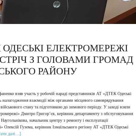
 ОДЕСЬКІ ЕЛЕКТРОМЕРЕЖІ
СТРІЧ З ГОЛОВАМИ ГРОМАД
СЬКОГО РАЙОНУ
аненко взяв участь у робочій нараді представників АТ «ДТЕК Одеські
ь налагодження взаємодії між органами місцевого самоврядування
ійськового стану та підготовкою до зимового періоду. У заході взяли
тромережі» Дмитро Григор’єв, керівник департаменту з обслуговування
Наугольнікова, начальник центру з ремонту і експлуатації
 Олексій Гузема, керівник Ізмаїльського регіону АТ «ДТЕК Одеські
ати далі…]