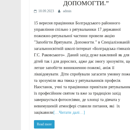
ДОПОМОГТИ.”
18.09.2023
admin
15 вересня працівники Болградського районного
управління спільно з рятувальники 17 державної
пожежно-рятувальної частини провели акцію
”Запобігти.Врятувати. Допомогти.” в Спеціалізованій
загальноосвітній школі-інтернат «Болградська гімназія
Г.С. Раковського». Даний захід дуже важливий як для
дітей так і для дорослих, адже дає змогу зрозуміти, щ
легше запобігти виникненню пожежі, аніж її
ліквідовувати. Діти спробували загасити умовну пож
та зрозуміли яка тяжка у рятувальників професія.
Наостанок, учні та працівники привітали рятувальник
їх професійним святом та вже за традицією захід
завершується фотосесіями, де хлопці та дівчата у
невимушеній атмосфері ставили питання, які їх
зацікавили
[…Читати далі…]
Read more