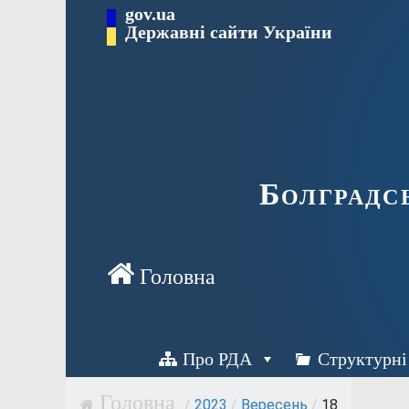
Перейти
gov.ua
Державні сайти України
до
вмісту
Болградс
Про РДА
Структурні
/
2023
/
Вересень
/
18