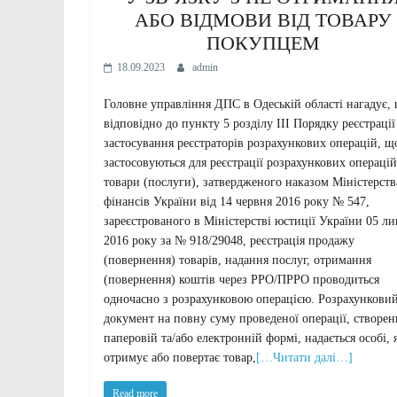
АБО ВІДМОВИ ВІД ТОВАРУ
ПОКУПЦЕМ
18.09.2023
admin
Головне управління ДПС в Одеській області нагадує,
відповідно до пункту 5 розділу ІІІ Порядку реєстрації
застосування реєстраторів розрахункових операцій, щ
застосовуються для реєстрації розрахункових операцій
товари (послуги), затвердженого наказом Міністерств
фінансів України від 14 червня 2016 року № 547,
зареєстрованого в Міністерстві юстиції України 05 л
2016 року за № 918/29048, реєстрація продажу
(повернення) товарів, надання послуг, отримання
(повернення) коштів через РРО/ПРРО проводиться
одночасно з розрахунковою операцією. Розрахункови
документ на повну суму проведеної операції, створен
паперовій та/або електронній формі, надається особі, 
отримує або повертає товар,
[…Читати далі…]
Read more