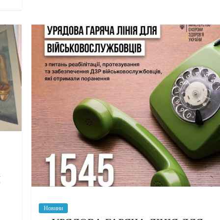
І
Новини