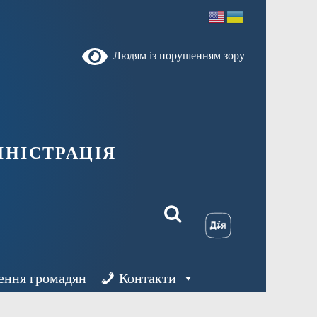
Людям із порушенням зору
ністрація
ення громадян
Контакти