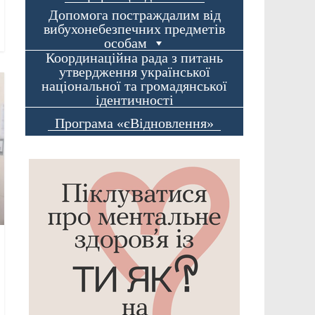
Допомога постраждалим від
вибухонебезпечних предметів
особам
Координаційна рада з питань
утвердження української
національної та громадянської
ідентичності
Програма «єВідновлення»