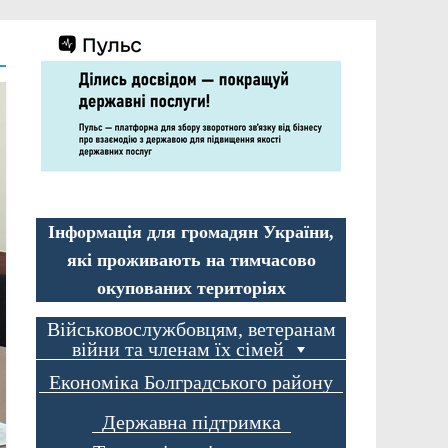
Інформація для громадян України,
які проживають на тимчасово
окупованих територіях
Військовослужбовцям, ветеранам
війни та членам їх сімей
Економіка Болградського району
Державна підтримка