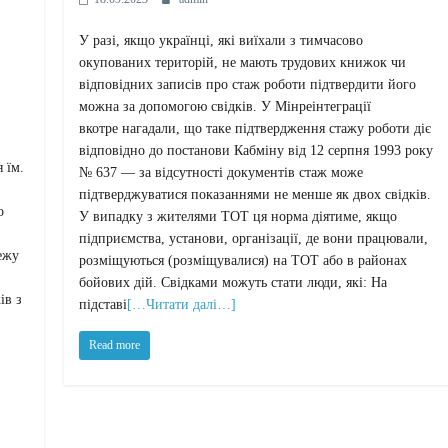
У разі, якщо українці, які виїхали з тимчасово
окупованих територій, не мають трудових книжок чи
відповідних записів про стаж роботи підтвердити його
можна за допомогою свідків. У Мінреінтеграції
вкотре нагадали, що таке підтвердження стажу роботи діє
відповідно до постанови Кабміну від 12 серпня 1993 року
 їм.
№ 637 — за відсутності документів стаж може
підтверджуватися показаннями не менше як двох свідків.
о
У випадку з жителями ТОТ ця норма діятиме, якщо
підприємства, установи, організації, де вони працювали,
ежу
розміщуються (розміщувалися) на ТОТ або в районах
бойових дій. Свідками можуть стати люди, які: На
ів з
підставі
[…Читати далі…]
Read more