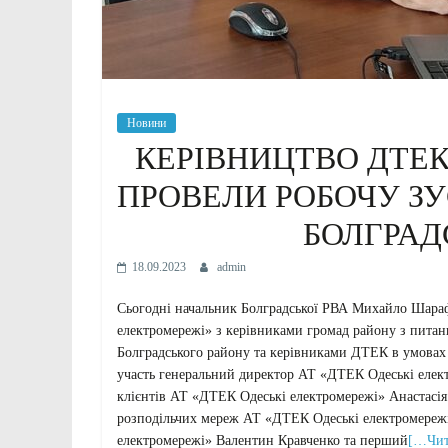
Новини
КЕРІВНИЦТВО ДТЕК
ПРОВЕЛИ РОБОЧУ ЗУ
БОЛГРАД
18.09.2023
admin
Сьогодні начальник Болградської РВА Михайло Шараф
електромережі» з керівниками громад району з питан
Болградського району та керівниками ДТЕК в умовах в
участь генеральний директор АТ «ДТЕК Одеські елек
клієнтів АТ «ДТЕК Одеські електромережі» Анастасія 
розподільчих мереж АТ «ДТЕК Одеські електромережі»
електромережі» Валентин Кравченко та перший
[…Чит