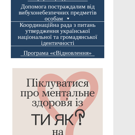
Допомога постраждалим від
вибухонебезпечних предметів
особам
Координаційна рада з питань
утвердження української
національної та громадянської
ідентичності
Програма «єВідновлення»