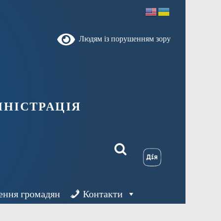
Людям із порушенням зору
ністрація
ення громадян
Контакти