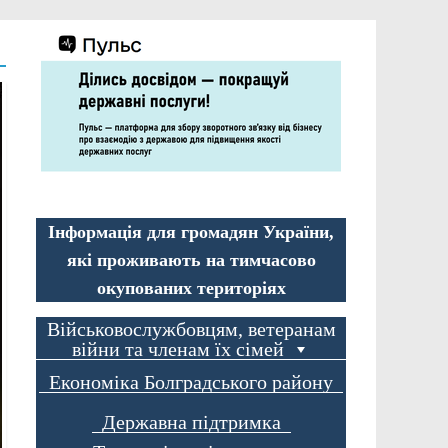
Інформація для громадян України,
які проживають на тимчасово
окупованих територіях
Військовослужбовцям, ветеранам
війни та членам їх сімей
Економіка Болградського району
Державна підтримка