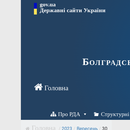
Перейти
gov.ua
Державні сайти України
до
вмісту
Болградс
Про РДА
Структурні
/
2023
/
Вересень
/
30