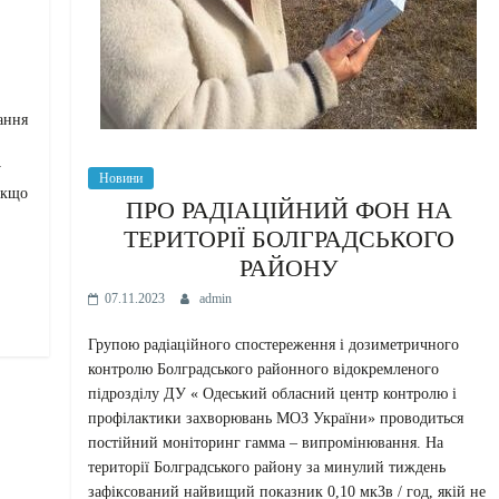
ання
у
Новини
Якщо
ПРО РАДІАЦІЙНИЙ ФОН НА
ТЕРИТОРІЇ БОЛГРАДСЬКОГО
РАЙОНУ
07.11.2023
admin
Групою радіаційного спостереження і дозиметричного
контролю Болградського районного відокремленого
підрозділу ДУ « Одеський обласний центр контролю і
профілактики захворювань МОЗ України» проводиться
постійний моніторинг гамма – випромінювання. На
території Болградського району за минулий тиждень
зафіксований найвищий показник 0,10 мкЗв / год, якій не