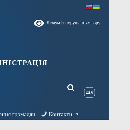
Людям із порушенням зору
ністрація
ення громадян
Контакти