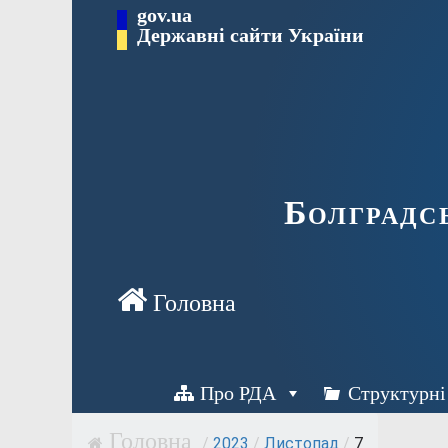
Перейти
gov.ua
Державні сайти України
до
вмісту
Болградс
Про РДА
Структурні
/
2023
/
Листопад
/
7