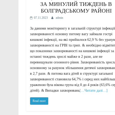
ЗА МИНУЛИЙ ТИЖДЕНЬ В
БОЛГРАДСЬКОМУ РАЙОНІ
07.11.2023
admin
За даними моніторингу в загальній структурі інфекці
захворюваності основну питому вагу займали гострі
кишкові інфекції, на які прийшлося 62,9 % без ураху
захворюваності на ГРВІ та грип. & необхідно відміти
що показники захворюваності на кишкові інфекції за
останні тиждень зрослі майже в 2 рази, але не
перевищували сезонного рівня. Захворюваність зросл
основному за рахунок збільшення дитячої захворюван
в 2,7 рази. & питома вага дітей в структурі загальної
захворюваності становила 64,7% і серед них найбіль
ураженою була вікова група від 0 до 4 років (63,6% се
дітей). & Випадки захворювань
[…Читати далі…]
Read more