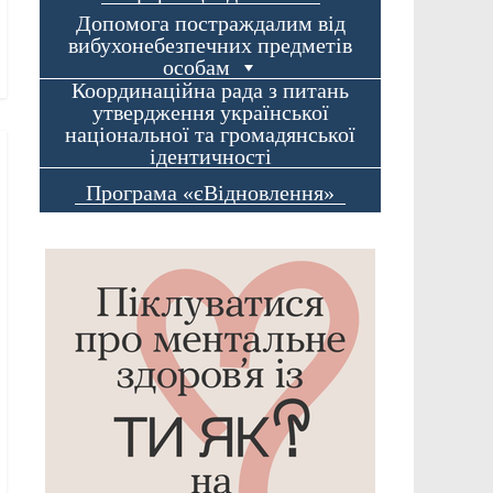
Допомога постраждалим від
вибухонебезпечних предметів
особам
Координаційна рада з питань
утвердження української
національної та громадянської
ідентичності
Програма «єВідновлення»