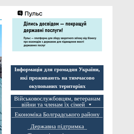
Інформація для громадян України,
які проживають на тимчасово
окупованих територіях
Військовослужбовцям, ветеранам
війни та членам їх сімей
Економіка Болградського району
Державна підтримка