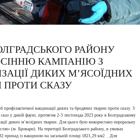
БОЛГРАДСЬКОГО РАЙОНУ
ОСІННЮ КАМПАНІЮ З
ІЗАЦІЇ ДИКИХ М’ЯСОЇДНИХ
 ПРОТИ СКАЗУ
іб профілактичної вакцинації диких та бродячих тварин проти сказу. З
каз у дикій фауні, протягом 2-3 листопада 2023 року в Болградському
ації диких м’ясоїдних тварин. Для цього було використано пероральну
ач» (м. Бровари). На території Болградського району, в умовах
32 принад із вакциною на загальній площі 1821,29 км2 . Для