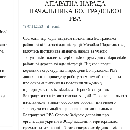
АПАРАТНА НАРАДА
НАЧАЛЬНИКА БОЛГРАДСЬКОЇ
РВА
07.11.2023
admin
йної
Сьогодні, під керівництвом начальника Болградської
районної військової адміністрації Михайла Шарафаненка,
вання
відбулась щотижнева апаратна нарада за участю
ти,
заступників голови та керівників структурних підрозділів
районної державної адміністрації. Під час наради
керівники структурних підрозділів Болградської РВА
а в
доповіли про проведену роботу за минулий тиждень та
ості
про основні питання на поточний тиждень у
підпорядкованих їм відділах. Перший заступник
ш
Болградського міського голови Андрій Гарвалов спільно з
ред
начальником відділу оборонної роботи, цивільного
захисту та взаємодії з правоохоронними органами
Болградської РВА Сергієм Забугою доповіли про
організацію укриття в ЗСЦЗ населення територіальної
громади та мешканців багатоповерхових будинків міста