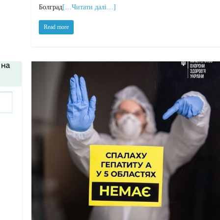
Болград
[…Читати далі…]
Read more