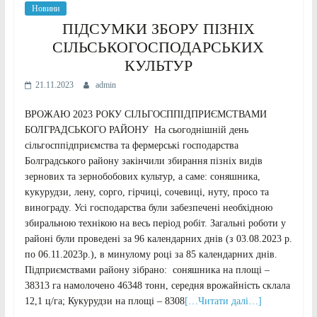
Новини
ПІДСУМКИ ЗБОРУ ПІЗНІХ
СІЛЬСЬКОГОСПОДАРСЬКИХ
КУЛЬТУР
21.11.2023
admin
ВРОЖАЮ 2023 РОКУ СІЛЬГОСППІДПРИЄМСТВАМИ
БОЛГРАДСЬКОГО РАЙОНУ На сьогоднішній день
сільгосппідприємства та фермерські господарства
Болградського району закінчили збирання пізніх видів
зернових та зернобобових культур, а саме: соняшника,
кукурудзи, лену, сорго, гірчиці, сочевиці, нуту, просо та
винограду. Усі господарства були забезпечені необхідною
збиральною технікою на весь період робіт. Загальні роботи у
районі були проведені за 96 календарних днів (з 03.08.2023 р.
по 06.11.2023р.), в минулому році за 85 календарних днів.
Підприємствами району зібрано: соняшника на площі –
38313 га намолочено 46348 тонн, середня врожайність склала
12,1 ц/га; Кукурудзи на площі – 8308
[…Читати далі…]