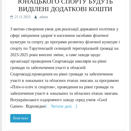
ЮНАЦЬКОГО СПОРТУ БУДУТЬ
ВИДІЛЕНІ ДОДАТКОВІ КОШТИ
21.11.2023
admin
З метою створення умов для реалізації державної політики у
сфері зміцнення здоров’я населення засобами фізичної
культури та спорту до програми розвитку фізичної культури і
спорту по Тарутинській селищній територіальній громаді на
2023-2025 роки внесені зміни, а саме заходи щодо:
організації проведення Спартакіади школярів на рівні
громади та забезпечення участі в обласній
Спартакіаді;проведення на рівні громади та забезпечення
участі в зональних та обласних етапах змагань за програмою
«Пліч-о-пліч зі спортом»; проведення на рівні громади та
забезпечення участі в зональних та обласних етапах змагань
Всеукраїнського оздоровчого заходу серед учнів «Gool
Games». Відповідне
[…Читати далі…]
Read more