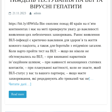
ВІРУСНІ ГЕПАТИТИ
21.11.2023
admin
https://bit.ly/49WtiIa Він охоплює понад 40 країн на п’яти
континентах і має на меті привернути увагу до важливості
виявлення цих небезпечних захворювань. Раннє виявлення
ВІЛ-інфекції є критично важливим для здоров’я та життя
кожного пацієнта, а також для боротьби з епідемією загалом.
Коли варто пройти тест на ВІЛ: – якщо ви ніколи не
обстежувались на ВІЛ; – при вживанні наркотиків
ін’єкційним шляхом; – при наявності незахищених статевих
контактів; – при плануванні вагітності, коли не знаєте, який
ВІЛ-статус у вас та вашого партнера; – якщо маєте
захворювання, які рецидивують або тривалий час не
[…
Читати далі…]
Read more