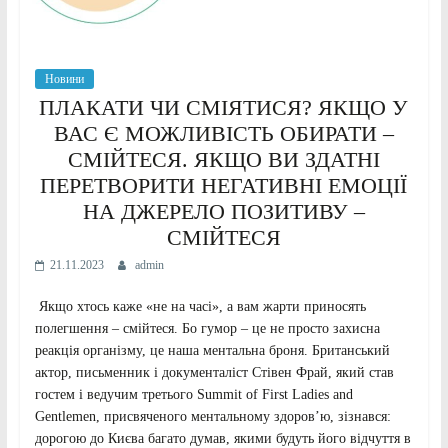
Новини
ПЛАКАТИ ЧИ СМІЯТИСЯ? ЯКЩО У
ВАС Є МОЖЛИВІСТЬ ОБИРАТИ –
СМІЙТЕСЯ. ЯКЩО ВИ ЗДАТНІ
ПЕРЕТВОРИТИ НЕГАТИВНІ ЕМОЦІЇ
НА ДЖЕРЕЛО ПОЗИТИВУ –
СМІЙТЕСЯ
21.11.2023
admin
Якщо хтось каже «не на часі», а вам жарти приносять
полегшення – смійтеся. Бо гумор – це не просто захисна
реакція організму, це наша ментальна броня. Британський
актор, письменник і документаліст Стівен Фрай, який став
гостем і ведучим третього Summit of First Ladies and
Gentlemen, присвяченого ментальному здоров’ю, зізнався:
дорогою до Києва багато думав, якими будуть його відчуття в