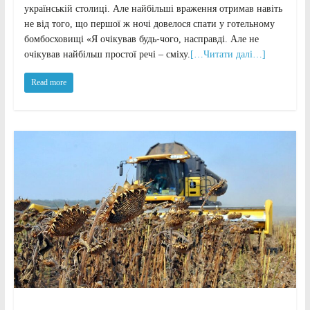
українській столиці. Але найбільші враження отримав навіть
не від того, що першої ж ночі довелося спати у готельному
бомбосховищі «Я очікував будь-чого, насправді. Але не
очікував найбільш простої речі – сміху.
[…Читати далі…]
Read more