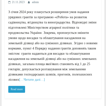
21.11.2023
admin
З січня 2024 року планується розширення умов надання
урядових грантів за програмою «єРобота» на розвиток
садівництва, ягідництва та виноградарства. Відповідні зміни
підготовлені Міністерством аграрної політики та
продовольства України. Зокрема, пропонується змінити
умови щодо висадки та облаштування насадження на
земельній ділянці або на суміжних ділянках. Згідно з новими
нормами, пункт 4 Порядку надання грантів доповнять таким
змістом: гранти надаються для висадки та облаштування
насадження на земельній ділянці або на суміжних земельних
ділянках, загальна площа якої/яких становить від 1 до 25
гектарів; допускається розташування між земельними
ділянками господарських шляхів, прогонів, полезахисних
лісових
[…Читати далі…]
Read more