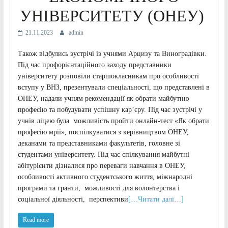
УНІВЕРСИТЕТУ (ОНЕУ)
21.11.2023
admin
Також відбулись зустрічі із учнями Арцизу та Виноградівки.
Під час профорієнтаційного заходу представники
університету розповіли старшокласникам про особливості
вступу у ВНЗ, презентували спеціальності, що представлені в
ОНЕУ, надали учням рекомендації як обрати майбутню
професію та побудувати успішну кар’єру. Під час зустрічі у
учнів ліцею була можливість пройти онлайн-тест «Як обрати
професію мрії», поспілкуватися з керівництвом ОНЕУ,
деканами та представниками факультетів, головне зі
студентами університету. Під час спілкування майбутні
абітурієнти дізналися про переваги навчання в ОНЕУ,
особливості активного студентського життя, міжнародні
програми та гранти, можливості для волонтерства і
соціальної діяльності, перспективи
[…Читати далі…]
Read more