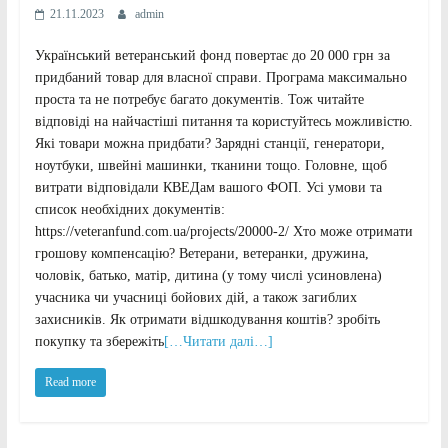
21.11.2023
admin
Український ветеранський фонд повертає до 20 000 грн за
придбаний товар для власної справи. Програма максимально
проста та не потребує багато документів. Тож читайте
відповіді на найчастіші питання та користуйтесь можливістю.
Які товари можна придбати? Зарядні станції, генератори,
ноутбуки, швейні машинки, тканини тощо. Головне, щоб
витрати відповідали КВЕДам вашого ФОП. Усі умови та
список необхідних документів:
https://veteranfund.com.ua/projects/20000-2/ Хто може отримати
грошову компенсацію? Ветерани, ветеранки, дружина,
чоловік, батько, матір, дитина (у тому числі усиновлена)
учасника чи учасниці бойових дій, а також загиблих
захисників. Як отримати відшкодування коштів? зробіть
покупку та збережіть
[…Читати далі…]
Read more