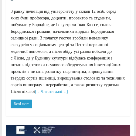
З ранку делегація від університету у складі 12 осіб, серед
яких були професора, доценти, проректор та студенти,
побували у Бородіне, де іх зустріли Іван Кюссе, голова
Бородінської громади, начальники відділів Бородінської
селищної ради. З початку гостям зробили невеличку
екскурсію у соціальному центрі та Центрі первинної
медичної допомоги, а після обіду усі разом поїхали до
с.Лісне, де у Будинку культури відбулась конференція з
питань підготовки наукового обгрунтування інвестиційних
проектів з питань розвитку твариництва, вирощування
твердих сортів пшениці, вирощування столових та технічних
сортів винограду і переработки, а також розвитку туризма.
Після цікавої
[…Читати далі…]
Read more