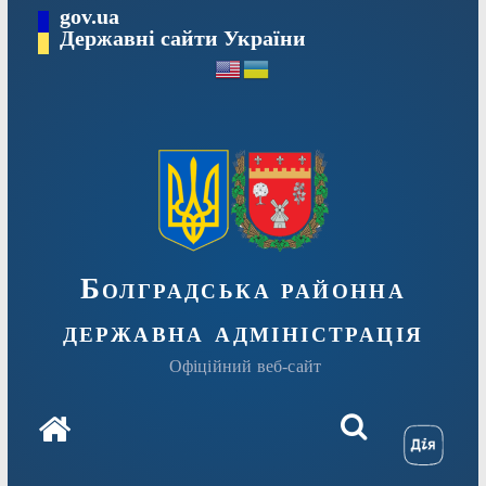
Перейти
gov.ua
Державні сайти України
до
вмісту
Болградська районна
державна адміністрація
Офіційний веб-сайт