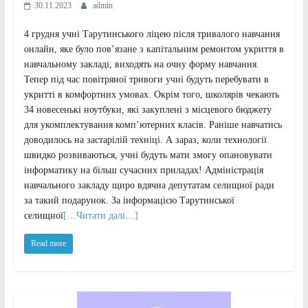
30.11.2023
admin
4 грудня учні Тарутинського ліцею після тривалого навчання
онлайн, яке було пов’язане з капітальним ремонтом укриття в
навчальному закладі, виходять на очну форму навчання.
Тепер під час повітряної тривоги учні будуть перебувати в
укритті в комфортних умовах. Окрім того, школярів чекають
34 новесенькі ноутбуки, які закуплені з місцевого бюджету
для укомплектування компʼютерних класів. Раніше навчатись
доводилось на застарілій техніці. А зараз, коли технології
швидко розвиваються, учні будуть мати змогу опановувати
інформатику на більш сучасних приладах! Адміністрація
навчального закладу щиро вдячна депутатам селищної ради
за такий подарунок. За інформацією Тарутинської
селищної
[…Читати далі…]
Read more