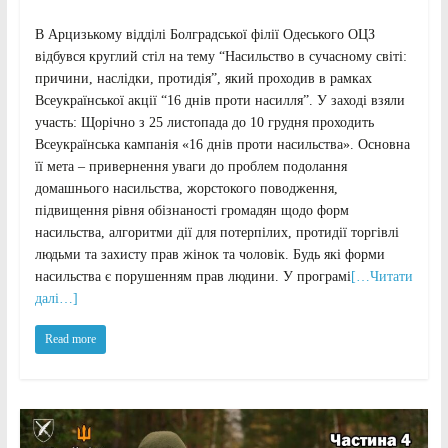
В Арцизькому відділі Болградської філії Одеського ОЦЗ
відбувся круглий стіл на тему “Насильство в сучасному світі:
причини, наслідки, протидія”, який проходив в рамках
Всеукраїнської акції “16 днів проти насилля”. У заході взяли
участь: Щорічно з 25 листопада до 10 грудня проходить
Всеукраїнська кампанія «16 днів проти насильства». Основна
її мета – привернення уваги до проблем подолання
домашнього насильства, жорстокого поводження,
підвищення рівня обізнаності громадян щодо форм
насильства, алгоритми дії для потерпілих, протидії торгівлі
людьми та захисту прав жінок та чоловік. Будь які форми
насильства є порушенням прав людини. У програмі
[…Читати
далі…]
Read more