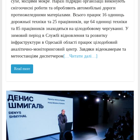
сухе, місцями мокре. Наразі підрядні організації виконують
снігоочисні роботи та обробляють автомобільні дороги
протиожеледними матеріалами. Всього працює 16 одиниць
дорожньої техніки та 25 працівників, ще 64 одиниці техніки
та 85 працівників знаходяться на цілодобовому чергуванні. У
зимовий період в Службі відновлення та розвитку
інфраструктури в Одеській області працює цілодобовий
аналітично-моніторинговий центр. Завдяки відеокамерам та
метеостанціям диспетчером
[…Читати далі…]
Read more