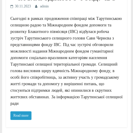
30.11.2023
admin
Сьогодні в рамках продовження співпраці між Тарутинською
селищною радою та Міжнародним фондом допомоги та
розвитку Блакитного півмісяця (IBC) відбулася робоча
зустріч Тарутинського селищного голови Сави Чернєва з
представницями фонду ІВС. Під час зустрічі обговорили
можливості надання Міжнародним фондом гуманітарної
допомоги соціально-вразливим категоріям населення
Тарутинської селищної територіальної громади. Селищний
голова висловив щиру вдячність Міжнародному фонду, в
особі його співробітниць, за активну участь у громадському
житті громади та допомогу у вирішенні питань, що
стосуються підтримки людей, які опинилися в скрутних
життєвих обставинах. За інформацією Тарутинської селищної
ради
Read more