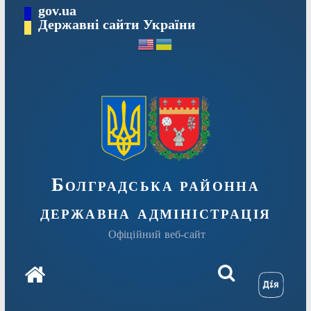
Перейти
gov.ua
Державні сайти України
до
вмісту
Болградська районна
державна адміністрація
Офіційний веб-сайт