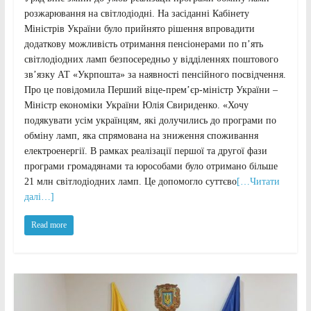
розжарювання на світлодіодні. На засіданні Кабінету
Міністрів України було прийнято рішення впровадити
додаткову можливість отримання пенсіонерами по п’ять
світлодіодних ламп безпосередньо у відділеннях поштового
зв’язку АТ «Укрпошта» за наявності пенсійного посвідчення.
Про це повідомила Перший віце-прем’єр-міністр України –
Міністр економіки України Юлія Свириденко. «Хочу
подякувати усім українцям, які долучились до програми по
обміну ламп, яка спрямована на зниження споживання
електроенергії. В рамках реалізації першої та другої фази
програми громадянами та юрособами було отримано більше
21 млн світлодіодних ламп. Це допомогло суттєво
[…Читати
далі…]
Read more