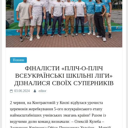
Новини
ФІНАЛІСТИ «ПЛІЧ-О-ПЛІЧ
ВСЕУКРАЇНСЬКІ ШКІЛЬНІ ЛІГИ»
ДІЗНАЛИСЯ СВОЇХ СУПЕРНИКІВ
03.06.2024
editor
2 червня, на Контрактовій у Києві відбулася урочиста
церемонія жеребкування 5-ого всеукраїнського етапу
наймасштабніших учнівських змагань країни! Разом із
ведучими долю команд визначали: – Олексій Кулеба –
Заступник Керівника Офісу Президента України – Матвій