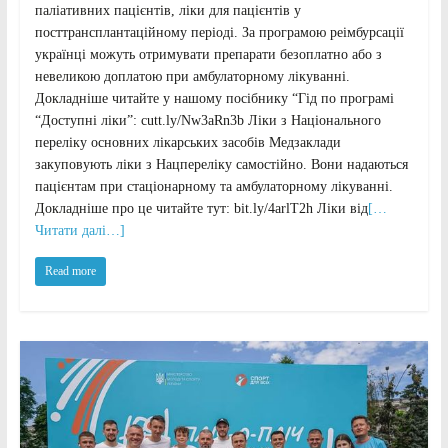
паліативних пацієнтів, ліки для пацієнтів у
посттрансплантаційному періоді. За програмою реімбурсації
українці можуть отримувати препарати безоплатно або з
невеликою доплатою при амбулаторному лікуванні.
Докладніше читайте у нашому посібнику “Гід по програмі
“Доступні ліки”: cutt.ly/Nw3aRn3b Ліки з Національного
переліку основних лікарських засобів Медзаклади
закуповують ліки з Нацпереліку самостійно. Вони надаються
пацієнтам при стаціонарному та амбулаторному лікуванні.
Докладніше про це читайте тут: bit.ly/4arlT2h Ліки від
[…
Читати далі…]
Read more