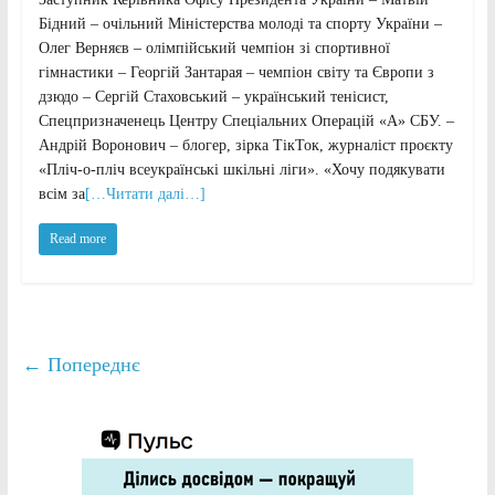
Бідний – очільний Міністерства молоді та спорту України –
Олег Верняєв – олімпійський чемпіон зі спортивної
гімнастики – Георгій Зантарая – чемпіон світу та Європи з
дзюдо – Сергій Стаховський – український тенісист,
Спецпризначенець Центру Спеціальних Операцій «А» СБУ. –
Андрій Воронович – блогер, зірка ТікТок, журналіст проєкту
«Пліч-о-пліч всеукраїнські шкільні ліги». «Хочу подякувати
всім за
[…Читати далі…]
Read more
← Попереднє