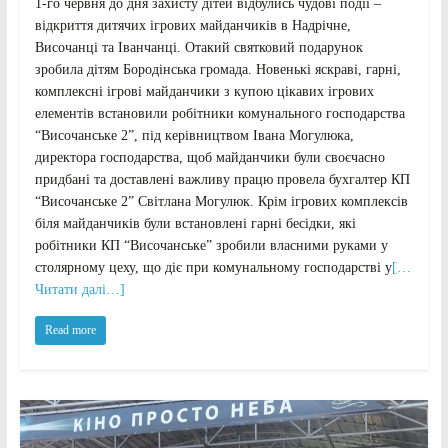
1-го червня до дня захисту дітей відбулись чудові події –
відкриття дитячих ігрових майданчиків в Надрічне,
Височанці та Іванчанці. Отакий святковий подарунок
зробила дітям Бородінська громада. Новенькі яскраві, гарні,
комплексні ігрові майданчики з купою цікавих ігрових
елементів встановили робітники комунального господарства
“Височанське 2”, під керівництвом Івана Могулюка,
директора господарства, щоб майданчики були своєчасно
придбані та доставлені важливу працю провела бухгалтер КП
“Височанське 2” Світлана Могулюк. Крім ігрових комплексів
біля майданчиків були встановлені гарні бесідки, які
робітники КП “Височанське” зробили власними руками у
столярному цеху, що діє при комунальному господарстві у
[…
Читати далі…]
Read more