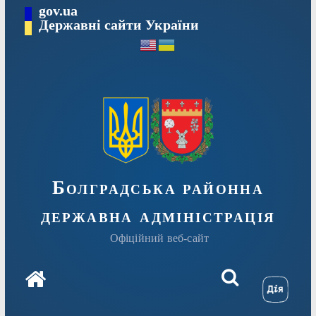
Перейти
gov.ua
Державні сайти України
до
вмісту
Болградська районна
державна адміністрація
Офіційний веб-сайт