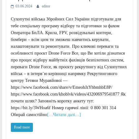
03.06.2024
editor
Сухопутні війська Збройних Сил України підготували для
тебе спеціальну програму відбору та підготовки за фахом
Оператора БпЛА. Крила, FPV, розвідувальні коптери,
бомбери – всім цим ти зможеш навчитись керувати,
налаштовувати та ремонтувати. Про ключові переваги та
особливості проєкт Drone Force Все, що Ви хотіли дізнатися
про процес відбору майбутніх фахівців безпілотних систем,
переваги Drone Force, як проєкту рекрутингу від Сухопутних
військ – в інтерв’ю керівниці напрямку Рекрутингового
центру Тетяни Муравйової —
https://www.facebook.com/share/v/EmeohJzYhbmhbE8P/
https://www.facebook.com/khoblvk/videos/432006979541877 Як
почати шлях? Заповніть коротку анкету тут:
https://bit.ly/3WHoa6f Номер гарячої лінії: 0 800 301 314
Обирай самостійно
[…Читати далі…]
Read more