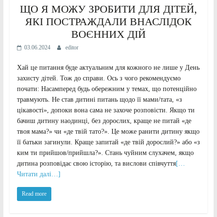
ЩО Я МОЖУ ЗРОБИТИ ДЛЯ ДІТЕЙ,
ЯКІ ПОСТРАЖДАЛИ ВНАСЛІДОК
ВОЄННИХ ДІЙ
03.06.2024
editor
Хай це питання буде актуальним для кожного не лише у День
захисту дітей. Тож до справи. Ось з чого рекомендуємо
почати: Насамперед будь обережним у темах, що потенційно
травмують. Не став дитині питань щодо її мами/тата, «з
цікавості», допоки вона сама не захоче розповісти. Якщо ти
бачиш дитину наодинці, без дорослих, краще не питай «де
твоя мама?» чи «де твій тато?». Це може ранити дитину якщо
її батьки загинули. Краще запитай «де твій дорослий?» або «з
ким ти прийшов/прийшла?». Стань чуйним слухачем, якщо
дитина розповідає свою історію, та вислови співчуття
[…
Читати далі…]
Read more