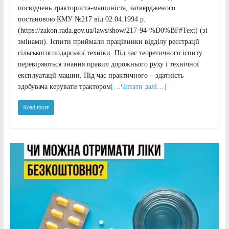
посвідчень тракториста-машиніста, затвердженого
постановою КМУ №217 від 02.04.1994 р.
(https://zakon.rada.gov.ua/laws/show/217-94-%D0%BF#Text) (зі
змінами). Іспити приймали працівники відділу реєстрації
сільськогосподарської техніки. Під час теоретичного іспиту
перевіряються знання правил дорожнього руху і технічної
експлуатації машин. Під час практичного – здатність
здобувача керувати трактором
[…Читати далі…]
Read more