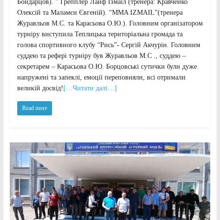
Бондарцов). ” Грепплер Лайф Ізмаїл (тренера: Кравченко
Олексій та Маламєн Євгеній). “MMA IZMAIL”(тренера
Журавльов М.С. та Карасьова О.Ю.). Головним організатором
турніру виступила Теплицька територіальна громада та
голова спортивного клубу “Рись”- Сергій Акчурін. Головним
суддею та рефері турніру був Журавльов М.С ., суддею –
секретарем – Карасьова О.Ю. Борцовські сутички були дуже
напружені та запеклі, емоції переповняли, всі отримали
великій досвід!
[…Читати далі…]
Read more