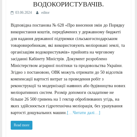
ВОДОКОРИСТУВАЧІВ.
03.06.2024
editor
Відповідна постанова № 628 «Про внесення змін до Порядку
використання коштів, передбачених у державному бюджеті
для надання державної підтримки сільськогосподарським
товаровиробникам, які використовують меліоровані землі, та
організаціям водокористувачів» прийнята на черговому
засіданні Кабінету Міністрів. Документ розроблено
Міністерством аграрної політики та продовольства України.
Згідно з постановою, ОВК можуть отримати до 50 відсотків
компенсації вартості витрат за проведення робіт з
реконструкції та модернізації наявних або будівництва нових
меліоративних систем. Розмір допомоги складатиме не
більше 26 500 гривень на 1 гектар оброблюваних угідь, на
яких здійснюється гідротехнічна меліорація, без урахування
вартості дощувальних машин.
[…Читати далі…]
Read more