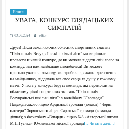
Новини
УВАГА, КОНКУРС ГЛЯДАЦЬКИХ
СИМПАТІЙ
03.06.2024
editor
Друзі! Після захоплюючих обласних спортивних змагань
“Пліч-о-пліч Всеукраїнські шкільні ліги” ми вирішили
провести цікавий конкурс, де ви можете віддати свій голос за
команду, яка вам найбільше сподобалася! Ви можете
проголосувати за команду, яка зробила вражаючі досягнення
на майданчику, віддавала все своє серце та душу у кожному
матчі. Участь у конкурсі беруть команди, які перемогли на
обласному рівні спортивних змагань “Пліч-о-пліч
Всеукраїнські шкільні ліги”: з волейболу “Леопарди”
Надеждівського ліцею Арцизької громади (юнаки) “Чорні
пантери” Зорянського ліцею Саратської громади (команда
дівчат); з баскетболу «Гепарди» ліцею №3 «Авторської школи
М.П.Гузика» Южненської міської громади
[…Читати далі…]