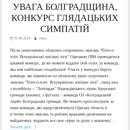
УВАГА БОЛГРАДЩИНА,
КОНКУРС ГЛЯДАЦЬКИХ
СИМПАТІЙ
03.06.2024
editor
Після захоплюючих обласних спортивних змагань “Пліч-о-
пліч. Всеукраїнські шкільні ліги” Одеською ОВА проводиться
цікавий конкурс, де ви можете віддати свій голос за команду,
яка вам найбільше сподобалася! Участь у конкурсі беруть
команди, які перемогли на обласному рівні спортивних
змагань “Пліч-о-пліч. Всеукраїнські шкільні ліги”, серед них:
з волейболу – “Леопарди” Надеждівського ліцею Арцизької
громади (юнаки); з футзалу – команда ОЗ «Болградський
ліцей» Болградської громади. Ви можете проголосувати за
наші команди, які представлятимуть Одеську область в
п’ятому етапі змагань та роблять вражаючі досягнення на
майданчику, віддають все своє серце та душу у кожному
[…
Читати далі…]