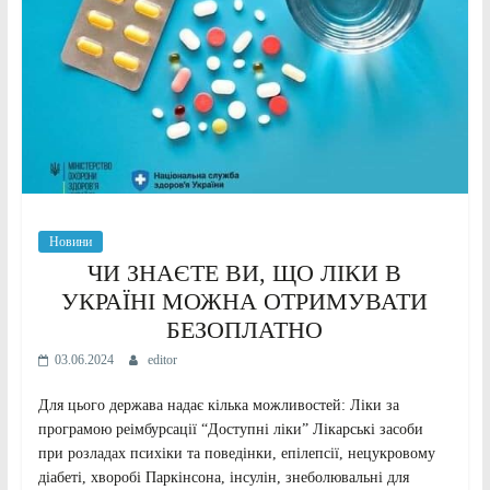
Новини
ЧИ ЗНАЄТЕ ВИ, ЩО ЛІКИ В
УКРАЇНІ МОЖНА ОТРИМУВАТИ
БЕЗОПЛАТНО
03.06.2024
editor
Для цього держава надає кілька можливостей: Ліки за
програмою реімбурсації “Доступні ліки” Лікарські засоби
при розладах психіки та поведінки, епілепсії, нецукровому
діабеті, хворобі Паркінсона, інсулін, знеболювальні для