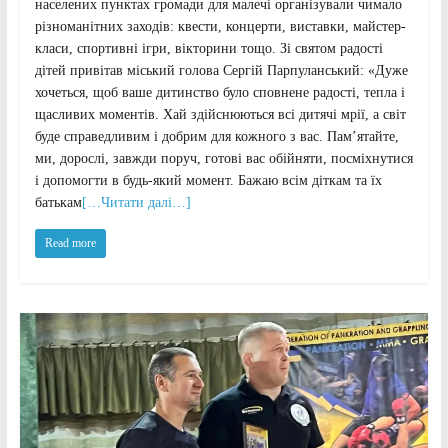
населених пунктах громади для малечі організували чимало
різноманітних заходів: квести, концерти, виставки, майстер-
класи, спортивні ігри, вікторини тощо. Зі святом радості
дітей привітав міський голова Сергій Парпуланський: «Дуже
хочеться, щоб ваше дитинство було сповнене радості, тепла і
щасливих моментів. Хай здійснюються всі дитячі мрії, а світ
буде справедливим і добрим для кожного з вас. Пам’ятайте,
ми, дорослі, завжди поруч, готові вас обійняти, посміхнутися
і допомогти в будь-який момент. Бажаю всім діткам та їх
батькам
[…Читати далі…]
Read more