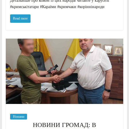
Детальніше про кожен із цих народів читайте у каруселі
#кримськітатари #Караїми #кримчаки #коріннінароди
Read more
Новини
НОВИНИ ГРОМАД: В