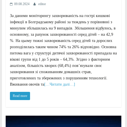
09.08.2024
editor
За даними моніторингу захворюваність на гострі кишкові
інфекції в Болградському районі за тиждень у порівнянні з
минулим збільшилась на 9 випадків. Збільшення відбулось, в
основному, за рахунок захворюваності серед дітей – на 42,9
%. На цьому тижні захворюваність серед дітей та дорослих
розподілилась таким чином 74% та 26% відповідно. Основна
питома вага у структурі дитячої захворюваності припадала на
вікові групи від 1 до 5 років – 64,3%. Згідно з факторним
аналізом, більшість хворих (68,4%) пов’язували своє
захворювання зі споживанням домашніх страв,
приготовлених та збережених з порушенням технології.
Вживання овочів та
[…Читати далі…]
Read more