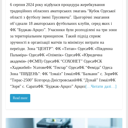
6 серпня 2024 року відбулася процедура жеребкування
традиційних обласних аматорських змагань “Кубок Одеської
області з футболу імені Трусевича”. Цьогорічні змагання
об’єднали 18 аматорських футбольних клубів, серед яких і
ФК “Буджак-Арциз”. Учасники були розподілені на три зони
за територіальним принципом. Такий підхід сприяє
зручності в організації матчів та мінімізує витрати на
переїзди. Зона “ЦЕНТР”: ФК «Титан» ОдесаФК «Південна
Пальміра» ОдесаФК «Олімпік» ОдесаФК «Юридична
академія» (ФСМП) ОдесаФК “СОХОНЕТ” ОдесаФСК
«Хаджибей» УсатовеФК “Гектар” ОдесаФК “Феміда” Одеса
Зона “ПІВДЕНЬ”: ФК “Ізмаїл” ІзмаїлФК “Балкани” с. ЗоряФК
“Тирас-2500” Білгород-ДністровськийФК “Дунай” ІзмаїлФК
“Зоря” с. СаратаФК “Буджак-Арциз” Арциз
[…Читати далі…]
Read more