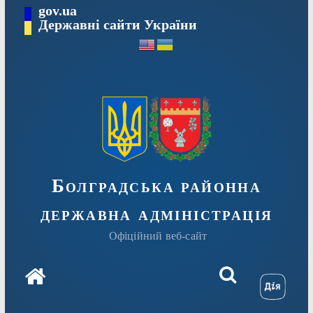
Перейти
gov.ua
Державні сайти України
до
вмісту
Болградська районна
державна адміністрація
Офіційний веб-сайт