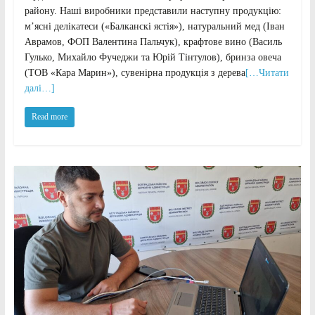
району. Наші виробники представили наступну продукцію:
м’ясні делікатеси («Балканскі ястія»), натуральний мед (Іван
Аврамов, ФОП Валентина Пальчук), крафтове вино (Василь
Гулько, Михайло Фучеджи та Юрій Тінтулов), бринза овеча
(ТОВ «Кара Марин»), сувенірна продукція з дерева
[…Читати
далі…]
Read more