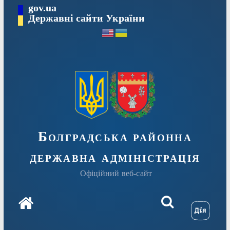
Перейти
gov.ua
Державні сайти України
до
вмісту
Болградська районна
державна адміністрація
Офіційний веб-сайт