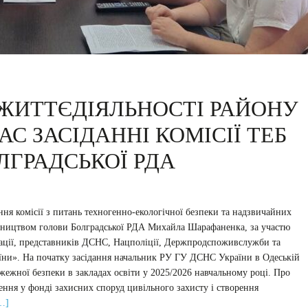
ЖИТТЄДІЯЛЬНОСТІ РАЙОНУ
С ЗАСІДАННІ КОМІСІЇ ТЕБ
ЛГРАДСЬКОЇ РДА
ння комісії з питань техногенно-екологічної безпеки та надзвичайних
івництвом голови Болградської РДА Михайла Шарафаненка, за участю
рації, представників ДСНС, Нацполіції, Держпродспоживслужби та
и». На початку засідання начальник РУ ГУ ДСНС України в Одеській
жежної безпеки в закладах освіти у 2025/2026 навчальному році. Про
ння у фонді захисних споруд цивільного захисту і створення
…]