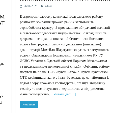
26.06.2025
editor
АМ
В агропромисловому комплексі Болградського району
АТ
розпочато збирання врожаю ранніх зернових та
зернобобових культур. З проведенням збиральної компанії
в сільськогосподарських підприємствах Болградщини та
дотриманням правил пожежної безпеки ознайомились
голова Болградської районної державної (військової)
адміністрації Михайло Шарафаненко разом з заступником
голови Олександром Іордановим, начальником РУ ГУ
ДСНС України в Одеській області Борисом Міхальчаном
ідь
та представником прикордонної служби. Очільник району
побував на полях ТОВ «Кубей Агро» с. Кубей Кубейської
ОТГ, керівником якого є Іван Фучеджи, де ознайомився із
ходом збору врожаю в господарстві, оглянув збиральну
техніку та поспілкувався з керівництвом підприємства.
—
Дане господарство
[…Читати далі…]
т?
кі
Read more