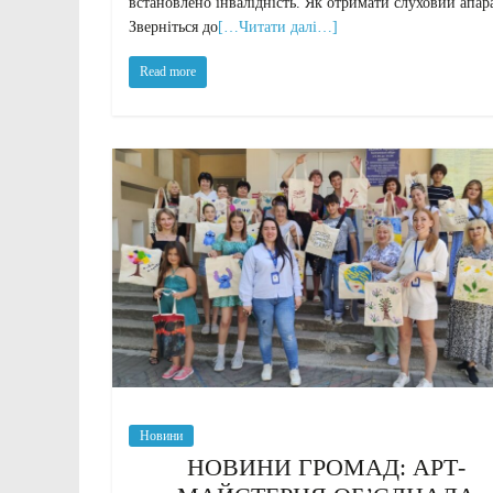
встановлено інвалідність. Як отримати слуховий апар
Зверніться до
[…Читати далі…]
Read more
Новини
НОВИНИ ГРОМАД: АРТ-