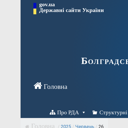
Перейти
gov.ua
Державні сайти України
до
вмісту
Болградс
Про РДА
Структурні
/
2025
/
Червень
/
26