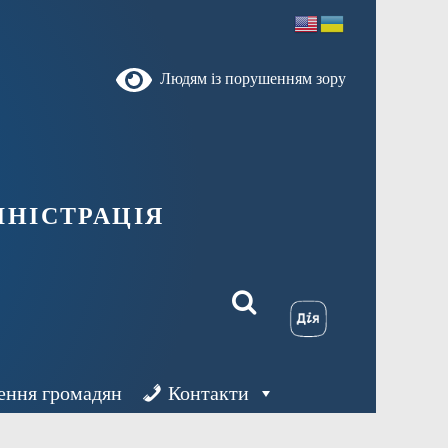
Людям із порушенням зору
ністрація
ення громадян
Контакти