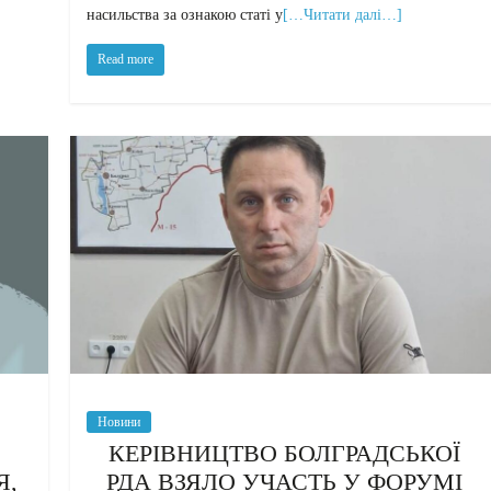
насильства за ознакою статі у
[…Читати далі…]
Read more
Новини
КЕРІВНИЦТВО БОЛГРАДСЬКОЇ
Я,
РДА ВЗЯЛО УЧАСТЬ У ФОРУМІ