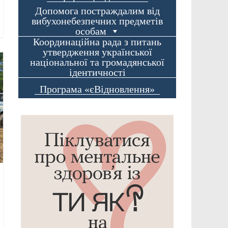
Допомога постраждалим від
вибухонебезпечних предметів
особам
Координаційна рада з питань
утвердження української
національної та громадянської
ідентичності
Програма «єВідновлення»