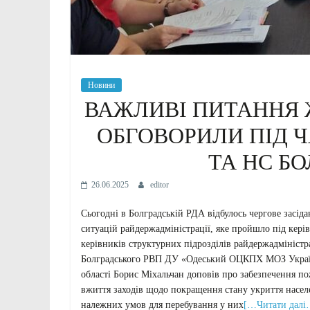
Новини
ВАЖЛИВІ ПИТАННЯ 
ОБГОВОРИЛИ ПІД ЧА
ТА НС БО
26.06.2025
editor
Сьогодні в Болградській РДА відбулось чергове засіда
ситуацій райдержадміністрації, яке пройшло під кер
керівників структурних підрозділів райдержадмініст
Болградського РВП ДУ «Одеський ОЦКПХ МОЗ Україн
області Борис Міхальчан доповів про забезпечення по
вжиття заходів щодо покращення стану укриття населе
належних умов для перебування у них
[…Читати далі