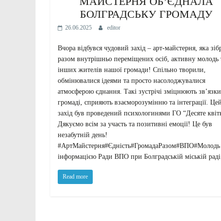
МАЙСТЕРНЯ ОБ’ЄДНАЛА
БОЛГРАДСЬКУ ГРОМАДУ
26.06.2025
editor
Вчора відбувся чудовий захід – арт-майстерня, яка зіб
разом внутрішньо переміщених осіб, активну молодь 
інших жителів нашої громади! Спільно творили,
обмінювалися ідеями та просто насолоджувалися
атмосферою єднання. Такі зустрічі зміцнюють зв’язки
громаді, сприяють взаєморозумінню та інтеграції. Це
захід був проведений психологинями ГО “Десяте квіт
Дякуємо всім за участь та позитивні емоції! Це був
незабутній день!
#АртМайстерня#Єдність#ГромадаРазом#ВПО#Молодь
інформацією Ради ВПО при Болградській міській раді
Read more