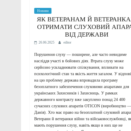
Новини
ЯК ВЕТЕРАНАМ Й ВЕТЕРАНК
ОТРИМАТИ СЛУХОВИЙ АПАР
ВІД ДЕРЖАВИ
26.06.2025
editor
Порушення слуху — поширене, але часто невидиме
насліддя участі в бойових діях. Втрата слуху може
серйозно ускладнювати спілкування, впливати на
психологічний стан та якість життя загалом. У відпов
на цю проблему держава впровадила програму
безоплатного забезпечення слуховими апаратами для
українських Захисників і Захисниць. У рамках
державного контракту вже закуплено понад 24 400
сучасних слухових апаратів OTICON (виробництво 
Данія). Хто має право на безоплатний слуховий апара
Ветерани й ветеранки війни та військовослужбовці, я
мають порушення слуху, навіть якщо в них ще не