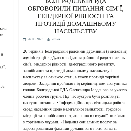
БОЛГРАДСЬКІЙ РДА
ОБГОВОРИЛИ ПИТАННЯ СІМ’Ї,
ГЕНДЕРНОЇ РІВНОСТІ ТА
ПРОТИДІЇ ДОМАШНЬОМУ
рала
НАСИЛЬСТВУ
та
26.06.2025
editor
26 червня в Болградській районній державній (військовій)
 в
адміністрації відбулося засідання районної ради з питань
й
сім’ї, гендерної рівності, демографічного розвитку,
ня”.
запобігання та протидії домашньому насильству і
насильству за ознакою статі, а також протидії торгівлі
людьми. Засідання пройшло під керівництвом заступника
 За
голови Болградської РДА Олександра Іорданова за участю
членів робочої групи. Під час зустрічі були розглянуті
наступні питання: • Інформаційно-просвітницька робота
серед населення щодо нелегальної зайнятості, трудової
міграції та запобігання потраплянню в ситуації, пов’язані
з торгівлею людьми. • Надання соціальних послуг за
зареєстрованими фактами домашнього насильства та