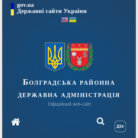
Перейти
gov.ua
Державні сайти України
до
вмісту
Болградська районна
державна адміністрація
Офіційний веб-сайт