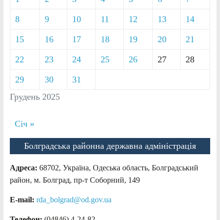
8
9
10
11
12
13
14
15
16
17
18
19
20
21
22
23
24
25
26
27
28
29
30
31
Грудень 2025
Січ »
Болградська районна державна адміністрація
Адреса:
68702, Україна, Одеська область, Болградський
район, м. Болград, пр-т Соборний, 149
E-mail:
rda_bolgrad@od.gov.ua
Телефон:
(04846) 4-24-82