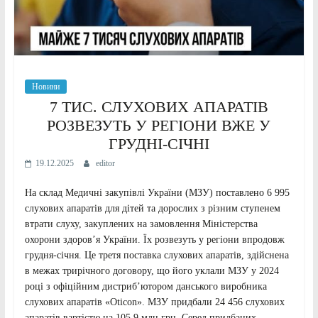
Новини
7 ТИС. СЛУХОВИХ АПАРАТІВ
РОЗВЕЗУТЬ У РЕГІОНИ ВЖЕ У
ГРУДНІ-СІЧНІ
19.12.2025
editor
На склад Медичні закупівлі України (МЗУ) поставлено 6 995
слухових апаратів для дітей та дорослих з різним ступенем
втрати слуху, закуплених на замовлення Міністерства
охорони здоров’я України. Їх розвезуть у регіони впродовж
грудня-січня. Це третя поставка слухових апаратів, здійснена
в межах трирічного договору, що його уклали МЗУ у 2024
році з офіційним дистриб’ютором данського виробника
слухових апаратів «Oticon». МЗУ придбали 24 456 слухових
апаратів вартістю на 105,9 млн грн. Серед придбаних