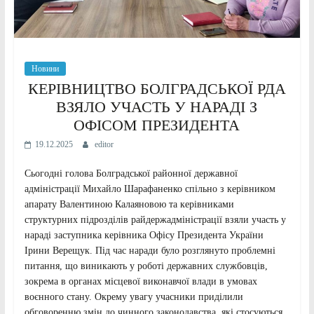
Новини
КЕРІВНИЦТВО БОЛГРАДСЬКОЇ РДА
ВЗЯЛО УЧАСТЬ У НАРАДІ З
ОФІСОМ ПРЕЗИДЕНТА
19.12.2025
editor
Сьогодні голова Болградської районної державної
адміністрації Михайло Шарафаненко спільно з керівником
апарату Валентиною Калаяновою та керівниками
структурних підрозділів райдержадміністрації взяли участь у
нараді заступника керівника Офісу Президента України
Ірини Верещук. Під час наради було розглянуто проблемні
питання, що виникають у роботі державних службовців,
зокрема в органах місцевої виконавчої влади в умовах
воєнного стану. Окрему увагу учасники приділили
обговоренню змін до чинного законодавства, які стосуються