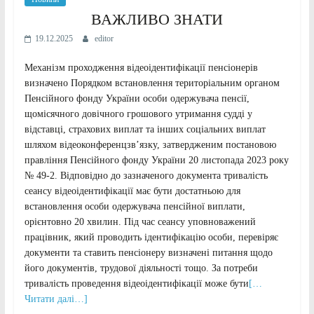
ВАЖЛИВО ЗНАТИ
19.12.2025
editor
Механізм проходження відеоідентифікації пенсіонерів
визначено Порядком встановлення територіальним органом
Пенсійного фонду України особи одержувача пенсії,
щомісячного довічного грошового утримання судді у
відставці, страхових виплат та інших соціальних виплат
шляхом відеоконференцзв’язку, затвердженим постановою
правління Пенсійного фонду України 20 листопада 2023 року
№ 49-2. Відповідно до зазначеного документа тривалість
сеансу відеоідентифікації має бути достатньою для
встановлення особи одержувача пенсійної виплати,
орієнтовно 20 хвилин. Під час сеансу уповноважений
працівник, який проводить ідентифікацію особи, перевіряє
документи та ставить пенсіонеру визначені питання щодо
його документів, трудової діяльності тощо. За потреби
тривалість проведення відеоідентифікації може бути
[…
Читати далі…]