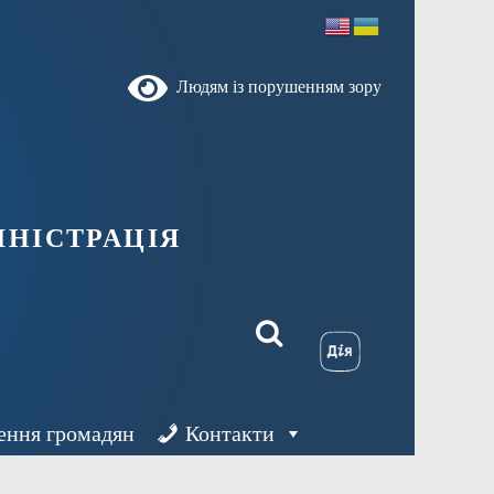
Людям із порушенням зору
ністрація
ення громадян
Контакти