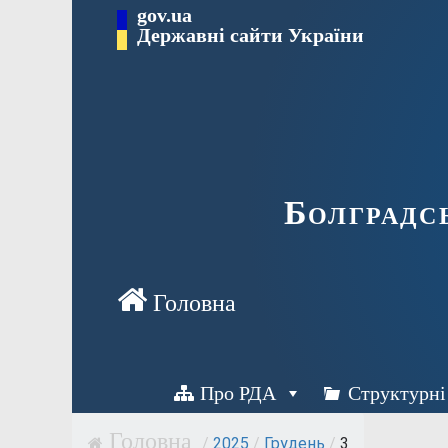
Перейти
gov.ua
Державні сайти України
до
вмісту
Болградс
Про РДА
Структурні
/
2025
/
Грудень
/
3