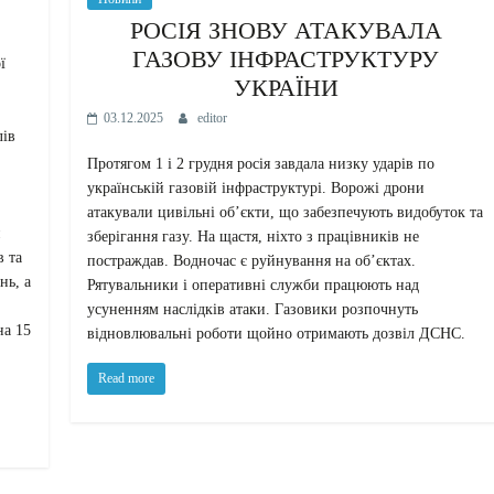
РОСІЯ ЗНОВУ АТАКУВАЛА
ГАЗОВУ ІНФРАСТРУКТУРУ
ї
УКРАЇНИ
03.12.2025
editor
лів
Протягом 1 і 2 грудня росія завдала низку ударів по
українській газовій інфраструктурі. Ворожі дрони
атакували цивільні об’єкти, що забезпечують видобуток та
н
зберігання газу. На щастя, ніхто з працівників не
в та
постраждав. Водночас є руйнування на об’єктах.
нь, а
Рятувальники і оперативні служби працюють над
усуненням наслідків атаки. Газовики розпочнуть
на 15
відновлювальні роботи щойно отримають дозвіл ДСНС.
Read more