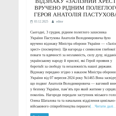
ВІДЗНАКУ «ЗАЛІЗНИЙ ХРЕСТ
ВРУЧЕНО РІДНИМ ПОЛЕГЛОГ
ГЕРОЯ АНАТОЛІЯ ПАСТУХО
03.12.2025
editor
Сьогодні, 3 грудня, рідним полеглого захисника
України Пастухова Анатолія Володимировича було
вручено відзнаку Міністра оборони України — «Залі
хрест» (посмертно). Ця нагорода є символом глибокої
поваги та вдячності за незламність, силу духу, віддані
українському народу й присязі, які Герой проявив у
боротьбі за свободу та незалежність нашої держави.
Відзнаку передано згідно з наказом Міністра оборони
України від 07 вересня 2024 року №1465.Вона засвідч
що подвиг Анатолія Володимировича — вагомий вне
у безпеку України, пам’ять про який житиме у серцях
поколінь. Нагороди передали заступник міського гол
Олена Шаталова та та начальник відділення цивільно-
військового співробітництва першого
[…Читати далі