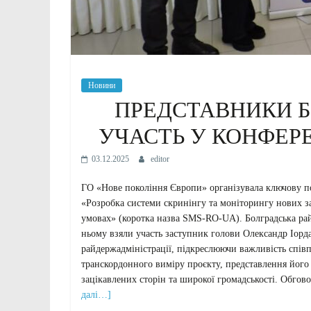
Новини
ПРЕДСТАВНИКИ Б
УЧАСТЬ У КОНФЕРЕ
03.12.2025
editor
ГО «Нове покоління Європи» організувала ключову по
«Розробка системи скринінгу та моніторингу нових з
умовах» (коротка назва SMS-RO-UA). Болградська райо
ньому взяли участь заступник голови Олександр Іорда
райдержадміністрації, підкреслюючи важливість співп
транскордонного виміру проєкту, представлення його 
зацікавлених сторін та широкої громадськості. Обго
далі…]