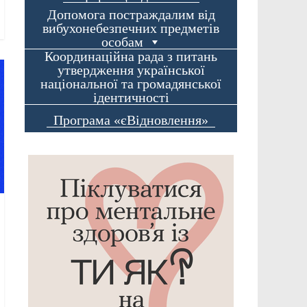
Допомога постраждалим від
вибухонебезпечних предметів
особам
Координаційна рада з питань
утвердження української
національної та громадянської
ідентичності
Програма «єВідновлення»