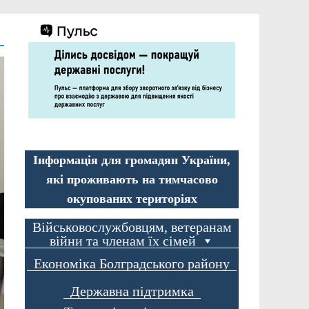
Інформація для громадян України,
які проживають на тимчасово
окупованих територіях
Військовослужбовцям, ветеранам
війни та членам їх сімей
Економіка Болградського району
Державна підтримка