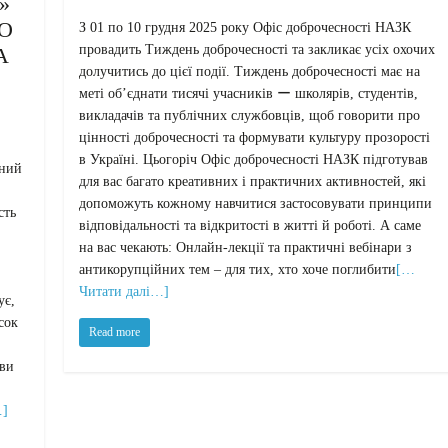
»
О
З 01 по 10 грудня 2025 року Офіс доброчесності НАЗК
провадить Тиждень доброчесності та закликає усіх охочих
ВА
долучитись до цієї події. Тиждень доброчесності має на
меті об’єднати тисячі учасників ー школярів, студентів,
викладачів та публічних службовців, щоб говорити про
цінності доброчесності та формувати культуру прозорості
в Україні. Цьогоріч Офіс доброчесності НАЗК підготував
зний
для вас багато креативних і практичних активностей, які
допоможуть кожному навчитися застосовувати принципи
сть
відповідальності та відкритості в житті й роботі. А саме
на вас чекають: Онлайн-лекції та практичні вебінари з
антикорупційних тем – для тих, хто хоче поглибити
[…
Читати далі…]
ує,
сок
Read more
ови
…]