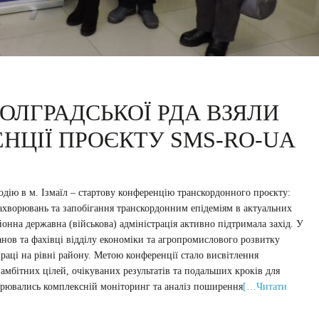
ОЛГРАДСЬКОЇ РДА ВЗЯЛИ
НЦІЇ ПРОЄКТУ SMS-RO-UA
дію в м. Ізмаїл – стартову конференцію транскордонного проєкту:
ахворювань та запобігання транскордонним епідеміям в актуальних
нна державна (військова) адміністрація активно підтримала захід. У
нов та фахівці відділу економіки та агропромислового розвитку
раці на рівні району. Метою конференції стало висвітлення
амбітних цілей, очікуваних результатів та подальших кроків для
ворювались комплексній моніторинг та аналіз поширення
[…Читати