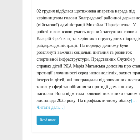
02 грудня відбулася щотижнева апаратна нарада під
керівництвом голови Болградської районної державно
(військової) адміністрації Михайла Шарафаненка. У
роботі також взяли участь перший заступник голови
Валерій Єребакан, та керівники структурних підрозді
райдержадміністрації. На порядку денному були
розглянуті важливі соціальні питання та розвиток
спортивної інфраструктури. Представник Служби у
справах дітей РДА Марія Матанська доповіла про ста
протидії злочинності серед неповнолітніх, захист пра
інтересів дітей, які постраждали від злочинних посяга
також у сфері запобігання та протидії домашньому
насиллю. Вона відмітила ключові показники станом 
листопада 2025 року. На профілактичному обліку
[…
Читати далі…]
Read more