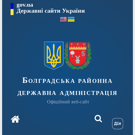
Перейти
gov.ua
Державні сайти України
до
вмісту
Болградська районна
державна адміністрація
Офіційний веб-сайт