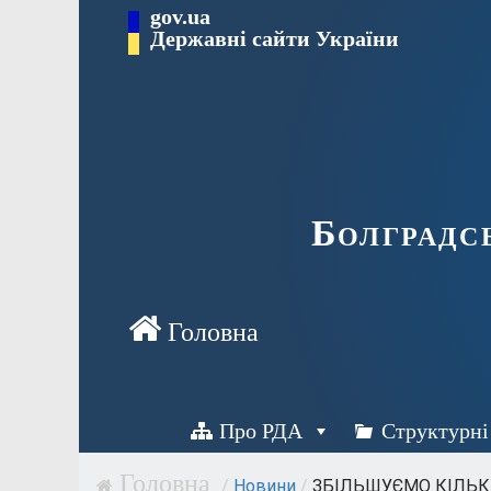
Перейти
gov.ua
Державні сайти України
до
вмісту
Болградс
Про РДА
Структурні
/
Новини
/
ЗБІЛЬШУЄМО КІЛЬКІ