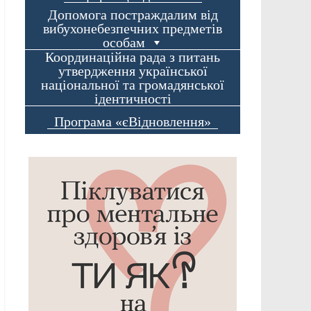
Допомога постраждалим від
вибухонебезпечних предметів
особам
Координаційна рада з питань
утвердження української
національної та громадянської
ідентичності
Програма «єВідновлення»