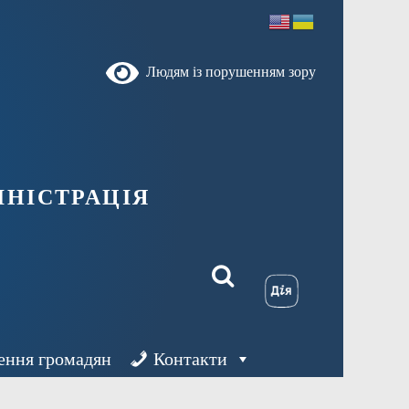
Людям із порушенням зору
ністрація
ення громадян
Контакти