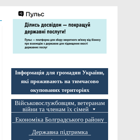
Інформація для громадян України,
які проживають на тимчасово
окупованих територіях
Військовослужбовцям, ветеранам
війни та членам їх сімей
Економіка Болградського району
Державна підтримка