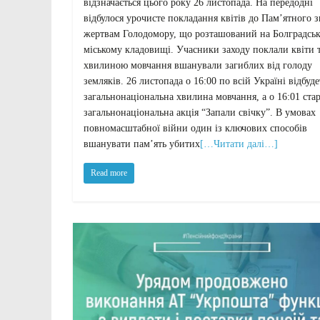
відзначається цього року 26 листопада. На передодні
відбулося урочисте покладання квітів до Пам’ятного 
жертвам Голодомору, що розташований на Болградсь
міському кладовищі. Учасники заходу поклали квіти 
хвилиною мовчання вшанували загиблих від голоду
земляків. 26 листопада о 16:00 по всій Україні відбуде
загальнонаціональна хвилина мовчання, а о 16:01 ста
загальнонаціональна акція “Запали свічку”. В умовах
повномасштабної війни один із ключових способів
вшанувати пам’ять убитих
[…Читати далі…]
Read more