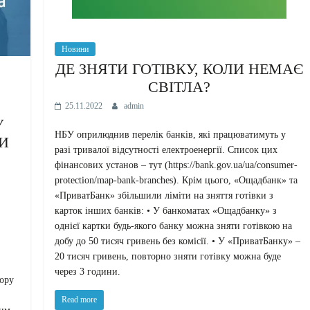
Новини
ДЕ ЗНЯТИ ГОТІВКУ, КОЛИ НЕМАЄ
СВІТЛА?
25.11.2022
admin
У
НБУ оприлюднив перелік банків, які працюватимуть у
НИ
разі тривалої відсутності електроенергії. Список цих
фінансових установ – тут (https://bank.gov.ua/ua/consumer-
protection/map-bank-branches). Крім цього, «Ощадбанк» та
«ПриватБанк» збільшили ліміти на зняття готівки з
карток інших банків: • У банкоматах «Ощадбанку» з
однієї картки будь-якого банку можна зняти готівкою на
добу до 50 тисяч гривень без комісії. • У «ПриватБанку» –
20 тисяч гривень, повторно зняти готівку можна буде
через 3 години.
ору
Read more