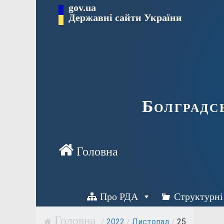
Перейти
gov.ua
Державні сайти України
до
вмісту
Болградс
Про РДА
Структурні
/
2022
/
Листопад
/
25