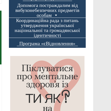
Допомога постраждалим від
вибухонебезпечних предметів
особам
Координаційна рада з питань
утвердження української
національної та громадянської
ідентичності
Програма «єВідновлення»