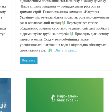
відновленням постачання світла та газу в кожну домівку.
знаку
Наше спільне завдання — заощаджувати ресурси та
кому
тримати стрій. Газопостачальна компанія «Нафтогаз
та
України» підготувала кілька порад, як розумно споживати
газ в опалювальний період:
Перевірте все газове
ться
обладнання, зокрема своєчасно усуньте повітряні пробки і
ртує
відремонтуйте труби за потреби.
Проведіть діагностику
газового котла. Осад у теплообміннику може
уповільнювати нагрівання води і відповідно збільшувати
споживання газу.
[…Читати далі…]
Read more