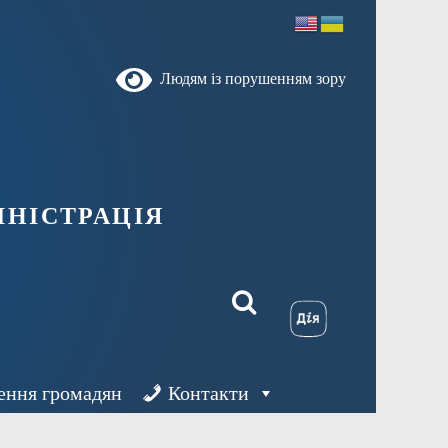
Людям із порушенням зору
ністрація
ення громадян
Контакти