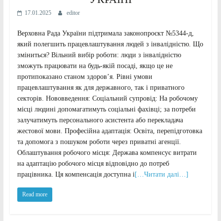
17.01.2025
editor
Верховна Рада України підтримала законопроєкт №5344-д,
який полегшить працевлаштування людей з інвалідністю. Що
зміниться? Вільний вибір роботи: люди з інвалідністю
зможуть працювати на будь-якій посаді, якщо це не
протипоказано станом здоров’я. Рівні умови
працевлаштування як для державного, так і приватного
секторів. Нововведення: Соціальний супровід: На робочому
місці людині допомагатимуть соціальні фахівці; за потреби
залучатимуть персонального асистента або перекладача
жестової мови. Професійна адаптація: Освіта, перепідготовка
та допомога з пошуком роботи через приватні агенції.
Облаштування робочого місця: Держава компенсує витрати
на адаптацію робочого місця відповідно до потреб
працівника. Ця компенсація доступна і
[…Читати далі…]
Read more