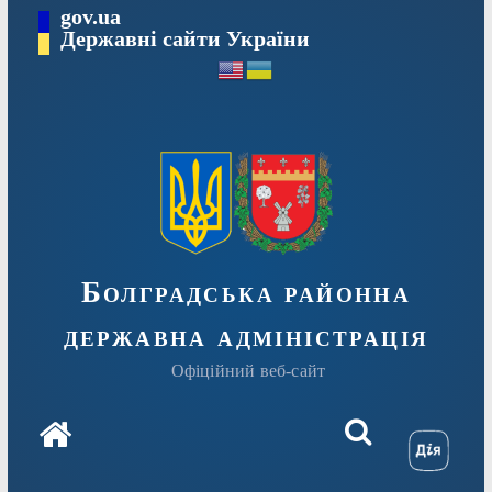
Перейти
gov.ua
Державні сайти України
до
вмісту
Болградська районна
державна адміністрація
Офіційний веб-сайт