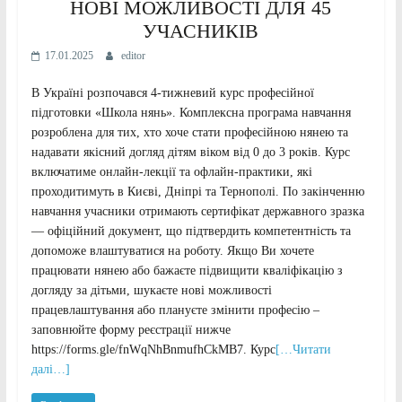
НОВІ МОЖЛИВОСТІ ДЛЯ 45
УЧАСНИКІВ
17.01.2025
editor
В Україні розпочався 4-тижневий курс професійної
підготовки «Школа нянь». Комплексна програма навчання
розроблена для тих, хто хоче стати професійною нянею та
надавати якісний догляд дітям віком від 0 до 3 років. Курс
включатиме онлайн-лекції та офлайн-практики, які
проходитимуть в Києві, Дніпрі та Тернополі. По закінченню
навчання учасники отримають сертифікат державного зразка
— офіційний документ, що підтвердить компетентність та
допоможе влаштуватися на роботу. Якщо Ви хочете
працювати нянею або бажаєте підвищити кваліфікацію з
догляду за дітьми, шукаєте нові можливості
працевлаштування або плануєте змінити професію –
заповнюйте форму реєстрації нижче
https://forms.gle/fnWqNhBnmufhCkMB7. Курс
[…Читати
далі…]