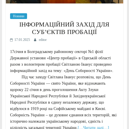
Новини
ІНФОРМАЦІЙНИЙ ЗАХІД ДЛЯ
СУБ’ЄКТІВ ПРОБАЦІЇ
17.01.2025
editor
17січня в Болградському районному секторі №1 філії
Державної установи «Центр пробації» в Одеській області
разом з волонтером пробації Світланою Іванус проведено
інформаційний захід на тему: «День Соборності України».
Під час заходу Світлана Іванус розповіла, що День
Соборності України — свято України, яке відзначають
щороку 22 січня в день проголошення Акту Злуки
Української Народної Республіки й Західноукраїнської
Народної Республіки в єдину незалежну державу, що
відбулося в 1919 році на Софійському майдані в Києві.
Соборність України – це духовне єднання всіх територій, які
історично належали українському народові, єдність і
цілісність загальної території України,
[…Читати далі…]