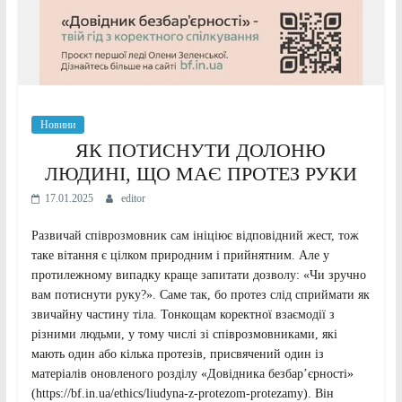
Новини
ЯК ПОТИСНУТИ ДОЛОНЮ
ЛЮДИНІ, ЩО МАЄ ПРОТЕЗ РУКИ
17.01.2025
editor
Pазвичай співрозмовник сам ініціює відповідний жест, тож
таке вітання є цілком природним і прийнятним. Але у
протилежному випадку краще запитати дозволу: «Чи зручно
вам потиснути руку?». Саме так, бо протез слід сприймати як
звичайну частину тіла. Тонкощам коректної взаємодії з
різними людьми, у тому числі зі співрозмовниками, які
мають один або кілька протезів, присвячений один із
матеріалів оновленого розділу «Довідника безбар’єрності»
(https://bf.in.ua/ethics/liudyna-z-protezom-protezamy). Він