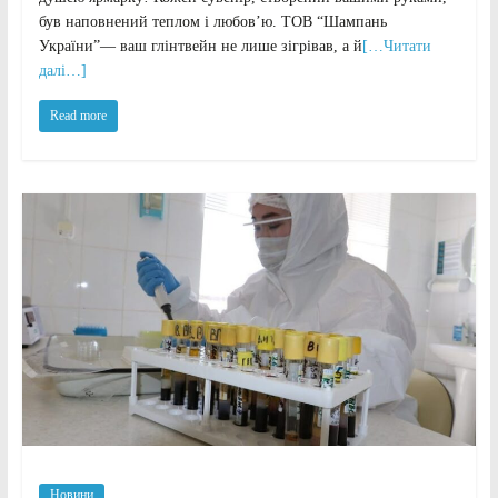
був наповнений теплом і любов’ю. ТОВ “Шампань
України”— ваш глінтвейн не лише зігрівав, а й
[…Читати
далі…]
Read more
Новини