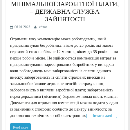
МІНІМАЛЬНОЇ ЗАРОБІТНОЇ ПЛАТИ,
– ДЕРЖАВНА СЛУЖБА
ЗАЙНЯТОСТІ
06.01.2025
editor
Отримати таку компенсацію може роботодавець, який
працевлаштував безробітних: віком до 25 років, які мають
страховий стаж не більше 12 місяців; віком до 35 років — на
перше робоче місце. Не здійснюється компенсація витрат за
працевлаштування зареєстрованих безробітних у випадках
коли роботодавець має: заборгованість із сплати єдиного
внеску; заборгованість із сплати страхових внесків на
загальнообов’язкове державне пенсійне страхування;
заборгованість з виплати заробітної плати; заборгованість
перед державним (місцевим) бюджетом понад шість місяців.
Документи для отримання компенсації можна подати у один
із зазначених способів: особисто до центру зайнятості; за
допомогою технічних засобів електронних
[…Читати далі…]
Read more