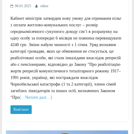
06.01.2025
editor
Кабінет міністрів затвердив нову умову для отримання пільг
з оплати житлово-комунальних послуг – розмір
середньомісячного сукупного доходу сім’ї в розрахунку на
одну особу за попередні 6 місяців не повинна перевищувати
4240 грн. Зміни набули чинності з 1 січня. Уряд визначив
категорії громадян, яких це обмеження не стосується, це:
реабілітовані особи, які стали інвалідами внаслідок репресій
або є пенсіонерами, відповідно до Закону “Про реабілітацію
жертв репресій комуністичного тоталітарного режиму 1917–
1991 років; українці, які постраждали внаслідок
Чорнобильської катастрофи (1 та 2 категорії); члени сімей
загиблих ліквідаторів та інших осіб, визначених Законом
“Про
[…Читати далі…]
Read more