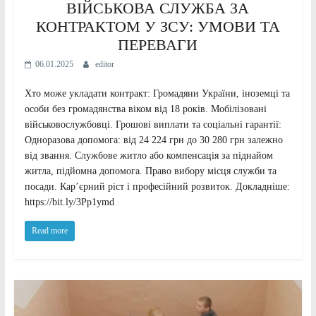
ВІЙСЬКОВА СЛУЖБА ЗА
КОНТРАКТОМ У ЗСУ: УМОВИ ТА
ПЕРЕВАГИ
06.01.2025
editor
Хто може укладати контракт: Громадяни України, іноземці та
особи без громадянства віком від 18 років. Мобілізовані
військовослужбовці. Грошові виплати та соціальні гарантії:
Одноразова допомога: від 24 224 грн до 30 280 грн залежно
від звання. Службове житло або компенсація за піднайом
житла, підйомна допомога. Право вибору місця служби та
посади. Кар’єрний ріст і професійний розвиток. Докладніше:
https://bit.ly/3Pp1ymd
Read more