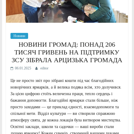
Новини
НОВИНИ ГРОМАД: ПОНАД 206
ТИСЯЧ ГРИВЕНЬ НА ПІДТРИМКУ
ЗСУ ЗІБРАЛА АРЦИЗЬКА ГРОМАДА
06.01.2025
editor
Це не просто звіт про зібрані кошти під час благодійних
новорічних ярмарків, а й велика подяка всім, хто долучився.
За цією цифрою стоїть величезна праця, тепло сердець і
бажання допомогти. Благодійні ярмарки стали більше, ніж
просто заходами — це приклад єдності, взаємодопомоги та
спільної мети. Відділ культури — ви створили справжню
атмосферу свята, де кожна локація була витвором мистецтва.
Освітні заклади, школи та садочки — ваші вироби стали
душею ярмарку! Кожен сувенір, створений вашими руками,