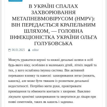
В УКРАЇНІ СПАЛАХ
ЗАХВОРЮВАННЯ
МЕТАПНЕВМОВІРУСОМ (HMPV):
ВІН ПЕРЕДАЄТЬСЯ КРАПЕЛЬНИМ
ШЛЯХОМ, — ГОЛОВНА
ІНФЕКЦІОНІСТКА УКРАЇНИ ОЛЬГА
ГОЛУБОВСЬКА
06.01.2025
editor
Можуть уражатися верхні та нижні дихальні шляхи в осіб
будь-якого віку, особливо в маленьких дітей, літніх людей та
тих, у кого ослаблена імунна система. Він активний
переважно взимку та навесні: захворювання легке (нежить,
кашель), але може бути тяжким із розвитком дихальної
недостатності. Потрібно мити руки, провітрювати
приміщення та обмежити контакти з хворими. Важливо
лікувати хронічні захворювання та звертатися до лікаря при
появі симптомів, таких як кашель і задишка.