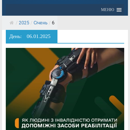
МЕНЮ
/
2025
/
Січень
/
6
День:
06.01.2025