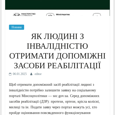
Новини
ЯК ЛЮДИНІ З
ІНВАЛІДНІСТЮ
ОТРИМАТИ ДОПОМІЖНІ
ЗАСОБИ РЕАБІЛІТАЦІЇ
06.01.2025
editor
Щоб отримати допоміжний засіб реабілітації людині з
інвалідністю потрібно залишити заявку на соціальному
порталі Мінсоцполітики — soc.gov.ua. Серед допоміжних
засобів реабілітації (ДЗР): протези, ортези, крісла колісні,
милиці та ін. Подати заяву через портал можуть усі, хто
пройде оцінювання повсякденного функціонування