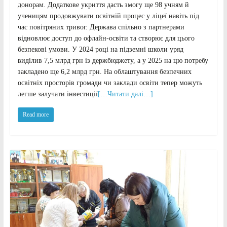
донорам. Додаткове укриття дасть змогу ще 98 учням й
ученицям продовжувати освітній процес у ліцеї навіть під
час повітряних тривог. Держава спільно з партнерами
відновлює доступ до офлайн-освіти та створює для цього
безпекові умови. У 2024 році на підземні школи уряд
виділив 7,5 млрд грн із держбюджету, а у 2025 на цю потребу
закладено ще 6,2 млрд грн. На облаштування безпечних
освітніх просторів громади чи заклади освіти тепер можуть
легше залучати інвестиції
[…Читати далі…]
Read more