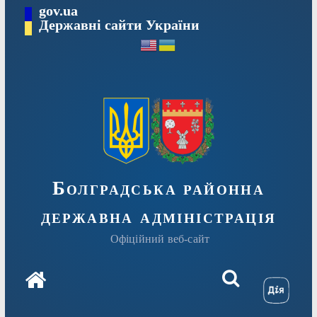
Перейти
gov.ua
Державні сайти України
до
вмісту
Болградська районна
державна адміністрація
Офіційний веб-сайт