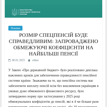
Новини
РОЗМІР СПЕЦПЕНСІЙ БУДЕ
СПРАВЕДЛИВИМ: ЗАПРОВАДЖЕНО
ОБМЕЖУЮЧІ КОЕФІЦІЄНТИ НА
НАЙБІЛЬШІ ПЕНСІЇ
06.01.2025
editor
У Законі «Про державний бюджет» було реалізовано декілька
важливих кроків для забезпечення справедливості пенсійної
системи країни. Зважаючи на те, що пенсійна система має
забезпечити виплату пенсій всім без виключення українцям в
умовах дуже обмеженого фінансового ресурсу, було
затверджено норму про застосування у 2025 році
обмежувальних коефіцієнтів до пенсій, які в 4 чи більше рази
перевищують середню пенсію по краіні, або 10 прожиткових