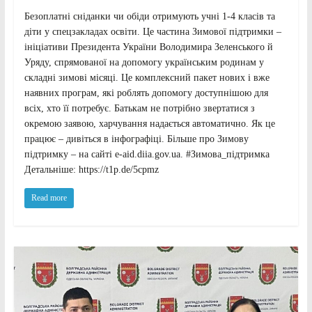
Безоплатні сніданки чи обіди отримують учні 1-4 класів та
діти у спецзакладах освіти. Це частина Зимової підтримки –
ініціативи Президента України Володимира Зеленського й
Уряду, спрямованої на допомогу українським родинам у
складні зимові місяці. Це комплексний пакет нових і вже
наявних програм, які роблять допомогу доступнішою для
всіх, хто її потребує. Батькам не потрібно звертатися з
окремою заявою, харчування надається автоматично. Як це
працює – дивіться в інфографіці. Більше про Зимову
підтримку – на сайті e-aid.diia.gov.ua. #Зимова_підтримка
Детальніше: https://t1p.de/5cpmz
Read more