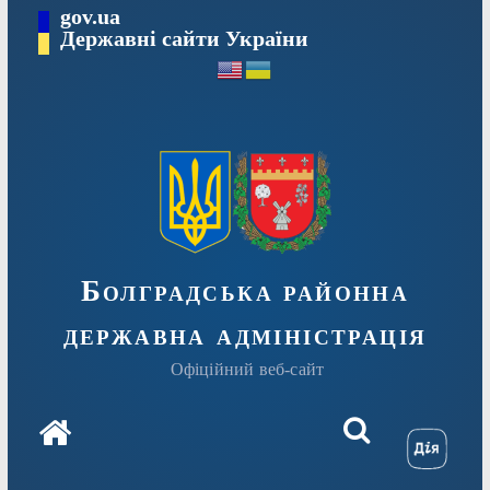
Перейти
gov.ua
Державні сайти України
до
вмісту
Болградська районна
державна адміністрація
Офіційний веб-сайт