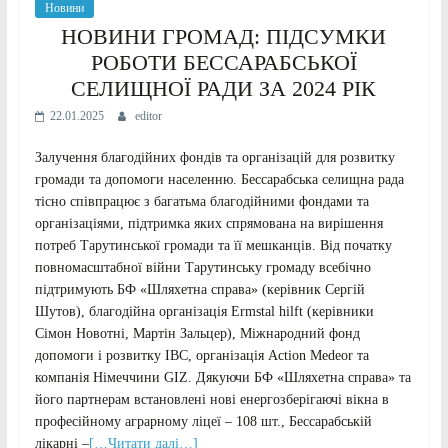
Новини
НОВИНИ ГРОМАД: ПІДСУМКИ
РОБОТИ БЕССАРАБСЬКОЇ
СЕЛИЩНОЇ РАДИ ЗА 2024 РІК
22.01.2025
editor
Залучення благодійних фондів та організацій для розвитку
громади та допомоги населенню. Бессарабська селищна рада
тісно співпрацює з багатьма благодійними фондами та
організаціями, підтримка яких спрямована на вирішення
потреб Тарутинської громади та її мешканців. Від початку
повномасштабної війни Тарутинську громаду всебічно
підтримують БФ «Шляхетна справа» (керівник Сергій
Шутов), благодійна організація Ermstal hilft (керівники
Сімон Новотні, Мартін Зальцер), Міжнародний фонд
допомоги і розвитку IBC, організація Action Medeor та
компанія Німеччини GIZ. Дякуючи БФ «Шляхетна справа» та
його партнерам встановлені нові енергозберігаючі вікна в
професійному аграрному ліцеї – 108 шт., Бессарабській
лікарні –
[…Читати далі…]