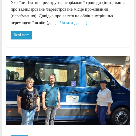
України; Витяг з реєстру територіальної громади (інформація
про задеклароване /зареєстроване місце проживання
(перебування); Довідка про взяття на облік внутрішньо
переміщеної особи (для
[…Читати далі…]
Read more