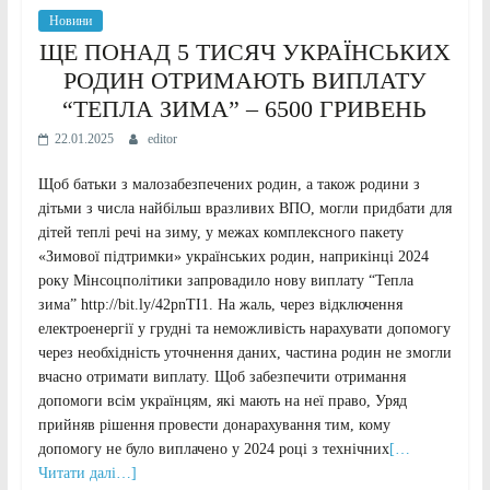
Новини
ЩЕ ПОНАД 5 ТИСЯЧ УКРАЇНСЬКИХ
РОДИН ОТРИМАЮТЬ ВИПЛАТУ
“ТЕПЛА ЗИМА” – 6500 ГРИВЕНЬ
22.01.2025
editor
Щоб батьки з малозабезпечених родин, а також родини з
дітьми з числа найбільш вразливих ВПО, могли придбати для
дітей теплі речі на зиму, у межах комплексного пакету
«Зимової підтримки» українських родин, наприкінці 2024
року Мінсоцполітики запровадило нову виплату “Тепла
зима” http://bit.ly/42pnTI1. На жаль, через відключення
електроенергії у грудні та неможливість нарахувати допомогу
через необхідність уточнення даних, частина родин не змогли
вчасно отримати виплату. Щоб забезпечити отримання
допомоги всім українцям, які мають на неї право, Уряд
прийняв рішення провести донарахування тим, кому
допомогу не було виплачено у 2024 році з технічних
[…
Читати далі…]